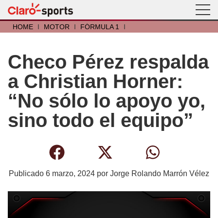
HOME
I
MOTOR
I
FÓRMULA 1
I
Checo Pérez respalda
a Christian Horner:
“No sólo lo apoyo yo,
sino todo el equipo”
Publicado
6 marzo, 2024
por
Jorge Rolando Marrón Vélez