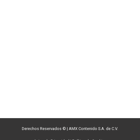
Derechos Reservados ©
|
AMX Contenido S.A. de C.V.