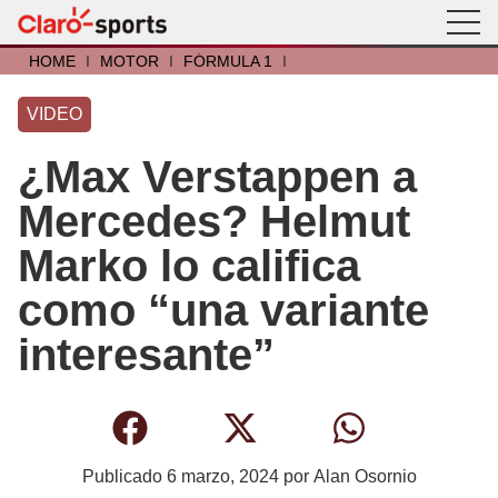
HOME
I
MOTOR
I
FÓRMULA 1
I
VIDEO
¿Max Verstappen a
Mercedes? Helmut
Marko lo califica
como “una variante
interesante”
Publicado
6 marzo, 2024
por
Alan Osornio