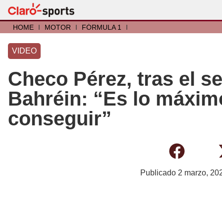
HOME
I
MOTOR
I
FÓRMULA 1
I
VIDEO
Checo Pérez, tras el s
Bahréin: “Es lo máxi
conseguir”
Publicado
2 marzo, 20