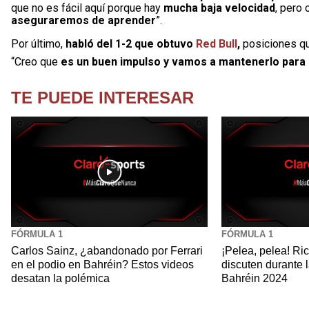
que no es fácil aquí porque hay
mucha baja velocidad
, pero
aseguraremos de aprender
”.
Por último,
habló del 1-2 que obtuvo
Red Bull
,
posiciones qu
“Creo que
es un buen impulso y vamos a mantenerlo para
TE PUEDE INTERESAR
FÓRMULA 1
FÓRMULA 1
Carlos Sainz, ¿abandonado por Ferrari
¡Pelea, pelea! Ri
en el podio en Bahréin? Estos videos
discuten durante 
desatan la polémica
Bahréin 2024