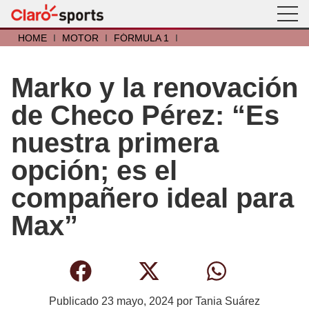
HOME
I
MOTOR
I
FÓRMULA 1
I
Marko y la renovación
de Checo Pérez: “Es
nuestra primera
opción; es el
compañero ideal para
Max”
Publicado
23 mayo, 2024
por
Tania Suárez