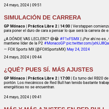
24 mayo, 2024 | 09:51
SIMULACIÓN DE CARRERA
GP Mónaco | Práctica Libre 2 | 14:00 |
Verstappen comienza 
para poner el duro de cara a pensar lo que será la carrera de 
¿A DÓNDE VAS LECLERC? 😅😂
#F1xFSMX
| ¡Por ahí no es ,
mantiene líder de la P2
#MonacoGP
pic.twitter.com/jxhUJ8Qa
— FOX Sports MX (@FOXSportsMX)
May 24, 2024
24 mayo, 2024 | 09:44
¿QUÉ? PUES SÍ. MÁS AJUSTES
GP Mónaco | Práctica Libre 2 | 17:00 |
Es turno del RB20 de 
pontón. Los mecánicos de Red Bull han tenido bastante traba
energéticas no se encuentran.
24 mayo, 2024 | 09:41