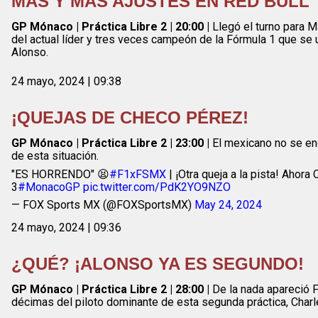
MÁS Y MÁS AJUSTES EN RED BULL
GP Mónaco | Práctica Libre 2 | 20:00 |
Llegó el turno para M
del actual líder y tres veces campeón de la Fórmula 1 que se 
Alonso.
24 mayo, 2024 | 09:38
¡QUEJAS DE CHECO PÉREZ!
GP Mónaco | Práctica Libre 2 | 23:00 |
El mexicano no se enc
de esta situación.
"ES HORRENDO" 😫
#F1xFSMX
| ¡Otra queja a la pista! Ahor
3
#MonacoGP
pic.twitter.com/PdK2YO9NZO
— FOX Sports MX (@FOXSportsMX)
May 24, 2024
24 mayo, 2024 | 09:36
¿QUÉ? ¡ALONSO YA ES SEGUNDO!
GP Mónaco | Práctica Libre 2 | 28:00 |
De la nada apareció F
décimas del piloto dominante de esta segunda práctica, Charl