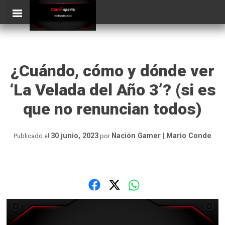
Skip
ClaroSports
Más Claro que nunca
to
content
¿Cuándo, cómo y dónde ver
‘La Velada del Año 3’? (si es
que no renuncian todos)
30 junio, 2023
Nación Gamer | Mario Conde
Publicado el
por