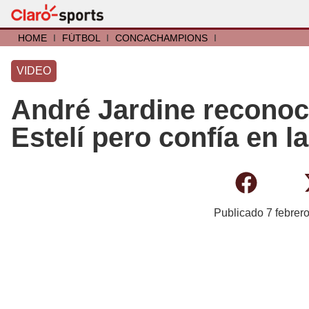
HOME
I
FÚTBOL
I
CONCACHAMPIONS
I
VIDEO
André Jardine reconoc
Estelí pero confía en 
Publicado
7 febrer