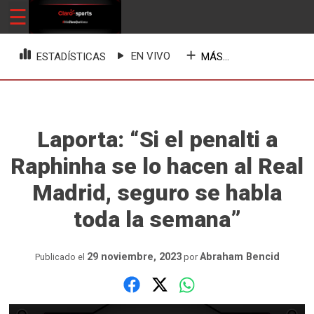
Skip
☰
ClaroSports
Más Claro que nunca
to
content
EN VIVO
MÁS...
ESTADÍSTICAS
Laporta: “Si el penalti a
Raphinha se lo hacen al Real
Madrid, seguro se habla
toda la semana”
29 noviembre, 2023
Abraham Bencid
Publicado el
por