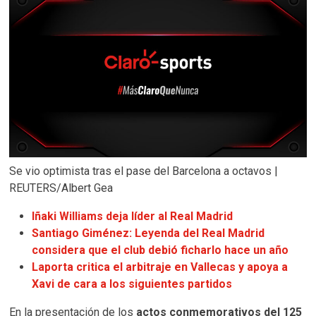
Se vio optimista tras el pase del Barcelona a octavos |
REUTERS/Albert Gea
Iñaki Williams deja líder al Real Madrid
Santiago Giménez: Leyenda del Real Madrid
considera que el club debió ficharlo hace un año
Laporta critica el arbitraje en Vallecas y apoya a
Xavi de cara a los siguientes partidos
En la presentación de los
actos conmemorativos del 125