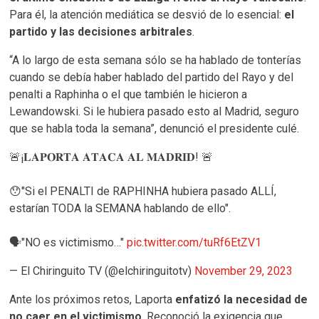
Para él, la atención mediática se desvió de lo esencial:
el
partido y las decisiones arbitrales
.
“A lo largo de esta semana sólo se ha hablado de tonterías
cuando se debía haber hablado del partido del Rayo y del
penalti a Raphinha o el que también le hicieron a
Lewandowski. Si le hubiera pasado esto al Madrid, seguro
que se habla toda la semana”, denunció el presidente culé.
🚨¡𝐋𝐀𝐏𝐎𝐑𝐓𝐀 𝐀𝐓𝐀𝐂𝐀 𝐀𝐋 𝐌𝐀𝐃𝐑𝐈𝐃! 🚨
😯"Si el PENALTI de RAPHINHA hubiera pasado ALLÍ,
estarían TODA la SEMANA hablando de ello".
🗣️"NO es victimismo…"
pic.twitter.com/tuRf6EtZV1
— El Chiringuito TV (@elchiringuitotv)
November 29, 2023
Ante los próximos retos, Laporta
enfatizó la necesidad de
no caer en el victimismo
. Reconoció la exigencia que