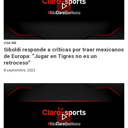
play_arrow
LIGA MX
Siboldi responde a críticas por traer mexicanos
de Europa: “Jugar en Tigres no es un
retroceso”
8 septiembre, 2023
play_arrow