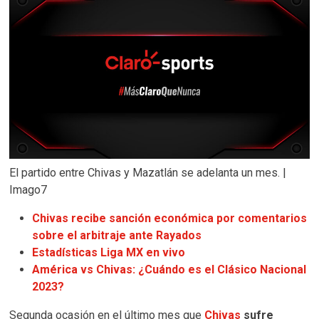
El partido entre Chivas y Mazatlán se adelanta un mes. |
Imago7
Chivas recibe sanción económica por comentarios
sobre el arbitraje ante Rayados
Estadísticas Liga MX en vivo
América vs Chivas: ¿Cuándo es el Clásico Nacional
2023?
Segunda ocasión en el último mes que
Chivas
sufre