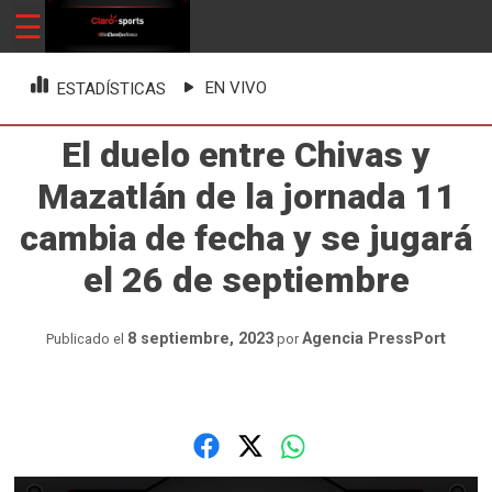
Skip
☰
ClaroSports
Más Claro que nunca
to
content
EN VIVO
ESTADÍSTICAS
El duelo entre Chivas y
Mazatlán de la jornada 11
cambia de fecha y se jugará
el 26 de septiembre
8 septiembre, 2023
Agencia PressPort
Publicado el
por