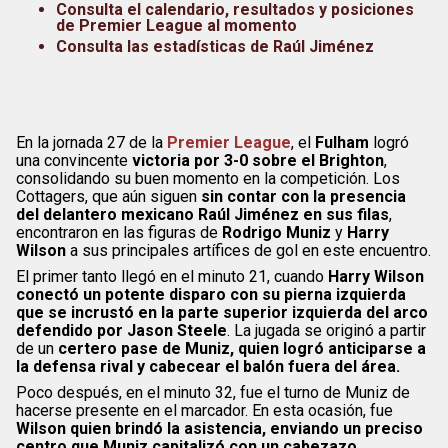
Consulta el calendario, resultados y posiciones
de Premier League al momento
Consulta las estadísticas de Raúl Jiménez
En la jornada 27 de la
Premier League
, el
Fulham
logró
una convincente
victoria por 3-0 sobre el Brighton
,
consolidando su buen momento en la competición. Los
Cottagers, que aún siguen
sin contar con la presencia
del delantero mexicano Raúl Jiménez en sus filas
,
encontraron en las figuras de
Rodrigo Muniz
y
Harry
Wilson
a sus principales artífices de gol en este encuentro.
El primer tanto llegó en el minuto 21, cuando
Harry Wilson
conectó un potente disparo con su pierna izquierda
que se incrustó en la parte superior izquierda del arco
defendido por Jason Steele
. La jugada se originó a partir
de un
certero pase de Muniz, quien logró anticiparse a
la defensa rival y cabecear el balón fuera del área.
Poco después, en el minuto 32, fue el turno de Muniz de
hacerse presente en el marcador. En esta ocasión, fue
Wilson quien brindó la asistencia, enviando un preciso
centro que Muniz capitalizó con un cabezazo