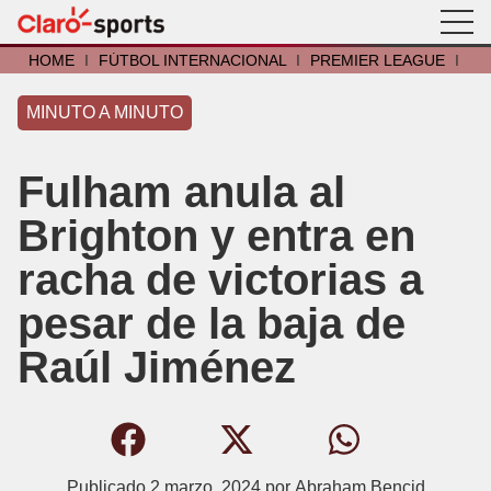
HOME
I
FÚTBOL INTERNACIONAL
I
PREMIER LEAGUE
I
MINUTO A MINUTO
Fulham anula al
Brighton y entra en
racha de victorias a
pesar de la baja de
Raúl Jiménez
Publicado
2 marzo, 2024
por
Abraham Bencid