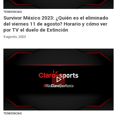
TENDENCIAS
Survivor México 2023: ¿Quién es el eliminado
del viernes 11 de agosto? Horario y cómo ver
por TV el duelo de Extinción
9 agosto, 2023
play_arrow
TENDENCIAS