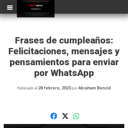
Skip
ClaroSports
Más Claro que nunca
to
content
Frases de cumpleaños:
Felicitaciones, mensajes y
pensamientos para enviar
por WhatsApp
28 febrero, 2023
Abraham Bencid
Publicado el
por