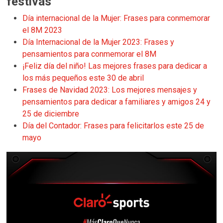
festivas
Día internacional de la Mujer: Frases para conmemorar
el 8M 2023
Día Internacional de la Mujer 2023: Frases y
pensamientos para conmemorar el 8M
¡Feliz día del niño! Las mejores frases para dedicar a
los más pequeños este 30 de abril
Frases de Navidad 2023: Los mejores mensajes y
pensamientos para dedicar a familiares y amigos 24 y
25 de diciembre
Día del Contador: Frases para felicitarlos este 25 de
mayo