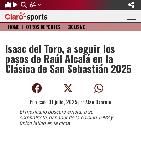
HOME
I
OTROS DEPORTES
I
CICLISMO
I
Regresar
Regresar
Regresar
Regresar
Regresar
Regresar
FÚTBOL
MOTOR
BÉISBOL
OLÍMPICOS
OTROS DEPORTES
ACTUALIDAD
Isaac del Toro, a seguir los
pasos de Raúl Alcalá en la
Fútbol Internacional
Formula 1
Mexicano
Olympic Channel
Básquetbol
Música
Clásica de San Sebastián 2025
Mundial de Clubes
NASCAR
MLB
Paris 2024
Fútbol Americano
Cine y TV
Concachampions
Gangwon 2024
Ciclismo
Tendencias
Publicado
31 julio, 2025
por
Alan Osornio
Copa Oro
Juegos Paralímpicos
Tenis
Videojuegos
El mexicano buscará emular a su
Fútbol de Estufa
Golf
compatriota, ganador de la edición 1992 y
único latino en la cima
Fútbol Femenil
Boxeo