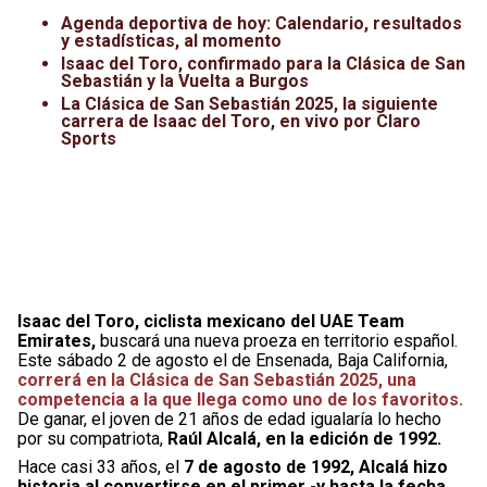
Leagues Cup
UFC
Agenda deportiva de hoy: Calendario, resultados
y estadísticas, al momento
Isaac del Toro, confirmado para la Clásica de San
Liga de Expansión MX
Lucha Libre
Sebastián y la Vuelta a Burgos
La Clásica de San Sebastián 2025, la siguiente
Liga MX
Juegos Panamericanos
carrera de Isaac del Toro, en vivo por Claro
Sports
Selección Mexicana
Isaac del Toro, ciclista mexicano del UAE Team
Emirates,
buscará una nueva proeza en territorio español.
Este sábado 2 de agosto el de Ensenada, Baja California,
correrá en la Clásica de San Sebastián 2025, una
competencia a la que llega como uno de los favoritos.
De ganar, el joven de 21 años de edad igualaría lo hecho
por su compatriota,
Raúl Alcalá, en la edición de 1992.
Hace casi 33 años, el
7 de agosto de 1992, Alcalá hizo
historia al convertirse en el primer -y hasta la fecha