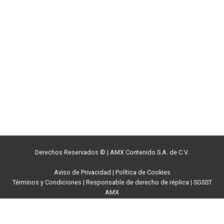
Derechos Reservados ©
|
AMX Contenido S.A. de C.V.
Aviso de Privacidad
|
Política de Cookies
Términos y Condiciones
|
Responsable de derecho de réplica
|
SGSST
AMX