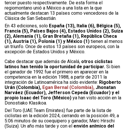
tercer puesto respectivamente. De esta forma el
regiomontano unió a México a una lista en la que
actualmente destacan 13 países como vencedores de la
Clásica de San Sebastián.
En 43 ediciones, solo
España (13), Italia (6), Bélgica (5),
Francia (5), Países Bajos (4), Estados Unidos (2), Suiza
(2), Alemania (1), Gran Bretaña (1), República Checa
(1), Austria (1), Polonia (1) y México (1)
tienen al menos
un triunfo. Once de estos 13 países son europeos, con la
excepción de Estados Unidos y México.
Cabe destacar que además de Alcalá,
otros ciclistas
latinos han tenido la oportunidad de participar.
Si bien
el ganador de 1992 fue el primero en aparecer en la
competencia en la edición 1988, a partir de 2011 la
integración de Latinoamérica ha sido evidente:
Rigoberto
Urán (Colombia),
Egan Bernal (Colombia),
Jhonatan
Narváez (Ecuador), Jefferson Cepeda (Ecuador) y el
propio Isaac del Toro (México)
ya han visto acción en la
Donostiako Klasikoa.
Del Toro (UAE Team Emirates) fue parte de la lista de
ciclistas en la edición 2024, cerrando en la posición 49, a
5:06 minutos de su coequipero y ganador, Marc Hirschi
(Suiza). Un año más tarde y con el
envión anímico del