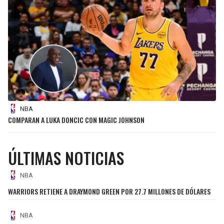
SEAHAWKS
PELICANS
BEARS
SPURS
LIONS
NUGGETS
PACKERS
TIMBERWOLVES
NBA
COMPARAN A LUKA DONCIC CON MAGIC JOHNSON
VIKINGS
THUNDER
FALCONS
TRAIL BLAZERS
ÚLTIMAS NOTICIAS
PANTHERS
JAZZ
NBA
WARRIORS RETIENE A DRAYMOND GREEN POR 27.7 MILLONES DE DÓLARES
SAINTS
NBA