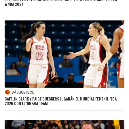
WNBA 2027
JAGUARS
WIZARDS
TITANS
WARRIORS
COWBOYS
CLIPPERS
GIANTS
LAKERS
EAGLES
SUNS
COMMANDERS
KINGS
BÁSQUETBOL
CARDINALS
MAVERICKS
CAITLIN CLARK Y PAIGE BUECKERS JUGARÁN EL MUNDIAL FEMENIL FIBA
2026 CON EL 'DREAM TEAM'
RAMS
ROCKETS
49ERS
GRIZZLIES