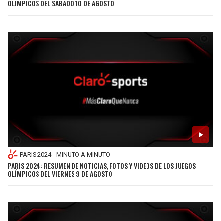
OLÍMPICOS DEL SÁBADO 10 DE AGOSTO
JAGUARS
WIZARDS
TITANS
WARRIORS
COWBOYS
CLIPPERS
GIANTS
LAKERS
EAGLES
SUNS
COMMANDERS
KINGS
PARIS 2024 - MINUTO A MINUTO
CARDINALS
MAVERICKS
PARIS 2024: RESUMEN DE NOTICIAS, FOTOS Y VIDEOS DE LOS JUEGOS
OLÍMPICOS DEL VIERNES 9 DE AGOSTO
RAMS
ROCKETS
49ERS
GRIZZLIES