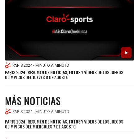
SEAHAWKS
PELICANS
BEARS
SPURS
LIONS
NUGGETS
PACKERS
TIMBERWOLVES
PARIS 2024 - MINUTO A MINUTO
PARIS 2024: RESUMEN DE NOTICIAS, FOTOS Y VIDEOS DE LOS JUEGOS
VIKINGS
THUNDER
OLÍMPICOS DEL JUEVES 8 DE AGOSTO
FALCONS
TRAIL BLAZERS
MÁS NOTICIAS
PANTHERS
JAZZ
PARIS 2024 - MINUTO A MINUTO
PARIS 2024: RESUMEN DE NOTICIAS, FOTOS Y VIDEOS DE LOS JUEGOS
SAINTS
OLÍMPICOS DEL MIÉRCOLES 7 DE AGOSTO