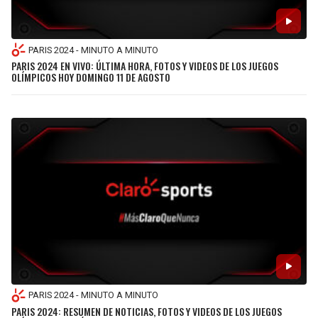
LIGA DE EXPANSIÓN MX
UEFA EUROPA LEAGUE
RAIDERS
CAVALIERS
LEAGUES CUP
UEFA CONFERENCE LEAGUE
PARIS 2024 - MINUTO A MINUTO
PARIS 2024 EN VIVO: ÚLTIMA HORA, FOTOS Y VIDEOS DE LOS JUEGOS
MLS
CHARGERS
PISTONS
OLÍMPICOS HOY DOMINGO 11 DE AGOSTO
COPA LIBERTADORES
RAVENS
PACERS
COPA SUDAMERICANA
BENGALS
BUCKS
LIGA BETPLAY
BROWNS
HAWKS
OTRAS LIGAS
STEELERS
HORNETS
TEXANS
HEAT
COLTS
MAGIC
PARIS 2024 - MINUTO A MINUTO
PARIS 2024: RESUMEN DE NOTICIAS, FOTOS Y VIDEOS DE LOS JUEGOS