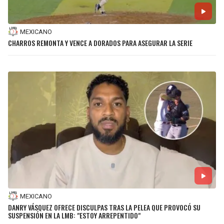
JAGUARS
WIZARDS
MEXICANO
TITANS
WARRIORS
CHARROS REMONTA Y VENCE A DORADOS PARA ASEGURAR LA SERIE
COWBOYS
CLIPPERS
GIANTS
LAKERS
EAGLES
SUNS
COMMANDERS
KINGS
CARDINALS
MAVERICKS
RAMS
ROCKETS
MEXICANO
DANRY VÁSQUEZ OFRECE DISCULPAS TRAS LA PELEA QUE PROVOCÓ SU
SUSPENSIÓN EN LA LMB: "ESTOY ARREPENTIDO"
49ERS
GRIZZLIES