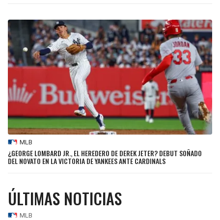
SEAHAWKS
PELICANS
BEARS
SPURS
LIONS
NUGGETS
PACKERS
TIMBERWOLVES
VIKINGS
THUNDER
MLB
FALCONS
TRAIL BLAZERS
¿GEORGE LOMBARD JR., EL HEREDERO DE DEREK JETER? DEBUT SOÑADO
DEL NOVATO EN LA VICTORIA DE YANKEES ANTE CARDINALS
PANTHERS
JAZZ
ÚLTIMAS NOTICIAS
SAINTS
MLB