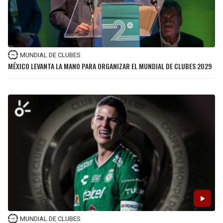
JAGUARS
WIZARDS
TITANS
WARRIORS
MUNDIAL DE CLUBES
COWBOYS
CLIPPERS
MÉXICO LEVANTA LA MANO PARA ORGANIZAR EL MUNDIAL DE CLUBES 2029
GIANTS
LAKERS
EAGLES
SUNS
COMMANDERS
KINGS
CARDINALS
MAVERICKS
RAMS
ROCKETS
49ERS
GRIZZLIES
MUNDIAL DE CLUBES