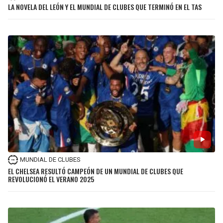
LA NOVELA DEL LEÓN Y EL MUNDIAL DE CLUBES QUE TERMINÓ EN EL TAS
SEAHAWKS
PELICANS
BEARS
SPURS
LIONS
NUGGETS
PACKERS
TIMBERWOLVES
VIKINGS
THUNDER
FALCONS
TRAIL BLAZERS
MUNDIAL DE CLUBES
EL CHELSEA RESULTÓ CAMPEÓN DE UN MUNDIAL DE CLUBES QUE
PANTHERS
JAZZ
REVOLUCIONÓ EL VERANO 2025
SAINTS