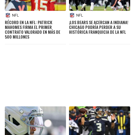
NFL
NFL
RÉCORD EN LA NFL: PATRICK
¡LOS BEARS SE ACERCAN A INDIANA!
MAHOMES FIRMA EL PRIMER
CHICAGO PODRÍA PERDER A SU
CONTRATO VALORADO EN MÁS DE
HISTÓRICA FRANQUICIA DE LA NFL
500 MILLONES