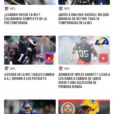
NFL
NFL
¿CUÁNDO VUELVE LA NFL?
¡ADIÓS A UNA ERA! RUSSELL WILSON
CALENDARIO COMPLETO DE LA
ANUNCIA SU RETIRO TRAS 14
PRETEMPORADA
TEMPORADAS EN LA NFL
NFL
NFL
¡LOCURA EN LA NFL! EAGLES CAMBIA
¡BOMBAZO! MYLES GARRETT LLEGA A
A A.J. BROWN A LOS PATRIOTS
LOS RAMS A CAMBIO DE JARED
VERSE Y UNA SELECCIÓN DE
PRIMERA RONDA