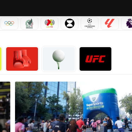
IAL 2026
OLÍMPICOS
SELECCIÓN MEXICANA
LIGA MX
LEAGUES CUP
CHAMPIONS LEAGUE
LALIGA
Boxeo
Golf
UFC