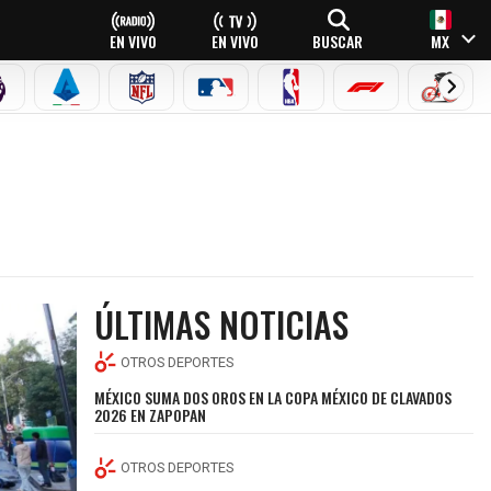
EN VIVO
EN VIVO
BUSCAR
MX
PREMIER LEAGUE
SERIE A
NFL
MLB
NBA
FÓRMULA 1
CICLI
ÚLTIMAS NOTICIAS
OTROS DEPORTES
MÉXICO SUMA DOS OROS EN LA COPA MÉXICO DE CLAVADOS
2026 EN ZAPOPAN
OTROS DEPORTES