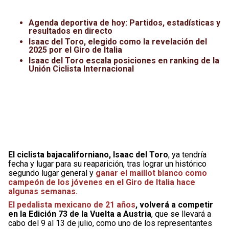
Leagues Cup
UFC
Agenda deportiva de hoy: Partidos, estadísticas y
Liga de Expansión MX
Lucha Libre
resultados en directo
Isaac del Toro, elegido como la revelación del
2025 por el Giro de Italia
Liga MX
Juegos Panamericanos
Isaac del Toro escala posiciones en ranking de la
Unión Ciclista Internacional
Selección Mexicana
El ciclista bajacaliforniano, Isaac del Toro
, ya tendría
fecha y lugar para su reaparición, tras lograr un histórico
segundo lugar general y
ganar el maillot blanco como
campeón de los jóvenes en el Giro de Italia hace
algunas semanas.
El pedalista mexicano de 21 años
, volverá a competir
en la Edición 73 de la Vuelta a Austria
, que se llevará a
cabo del 9 al 13 de julio, como uno de los representantes