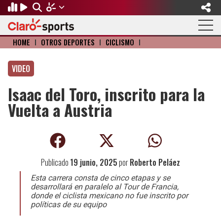
HOME
I
OTROS DEPORTES
I
CICLISMO
I
Regresar
Regresar
Regresar
Regresar
Regresar
Regresar
VIDEO
FÚTBOL
MOTOR
BÉISBOL
OLÍMPICOS
OTROS DEPORTES
ACTUALIDAD
Isaac del Toro, inscrito para la
Fútbol Internacional
Formula 1
Mexicano
Olympic Channel
Básquetbol
Música
Vuelta a Austria
Mundial de Clubes
NASCAR
MLB
Paris 2024
Fútbol Americano
Cine y TV
Concachampions
Gangwon 2024
Ciclismo
Tendencias
Copa Oro
Juegos Paralímpicos
Tenis
Videojuegos
Publicado
19 junio, 2025
por
Roberto Peláez
Esta carrera consta de cinco etapas y se
Fútbol de Estufa
Golf
desarrollará en paralelo al Tour de Francia,
donde el ciclista mexicano no fue inscrito por
políticas de su equipo
Fútbol Femenil
Boxeo