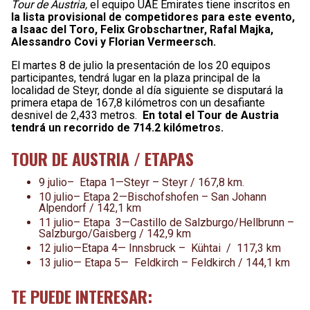
Tour de Austria,
el equipo UAE Emirates tiene inscritos en
la lista provisional de competidores para este evento,
a Isaac del Toro, Felix Grobschartner, Rafal Majka,
Alessandro Covi y Florian Vermeersch.
El martes 8 de julio la presentación de los 20 equipos
participantes, tendrá lugar en la plaza principal de la
localidad de Steyr, donde al día siguiente se disputará la
primera etapa de 167,8 kilómetros con un desafiante
desnivel de 2,433 metros.
En total el Tour de Austria
tendrá un recorrido de 714.2 kilómetros.
TOUR DE AUSTRIA / ETAPAS
9 julio– Etapa 1—Steyr – Steyr / 167,8 km.
10 julio– Etapa 2—Bischofshofen – San Johann
Alpendorf / 142,1 km
11 julio– Etapa 3—Castillo de Salzburgo/Hellbrunn –
Salzburgo/Gaisberg / 142,9 km
12 julio—Etapa 4— Innsbruck – Kühtai / 117,3 km
13 julio— Etapa 5— Feldkirch – Feldkirch / 144,1 km
TE PUEDE INTERESAR: