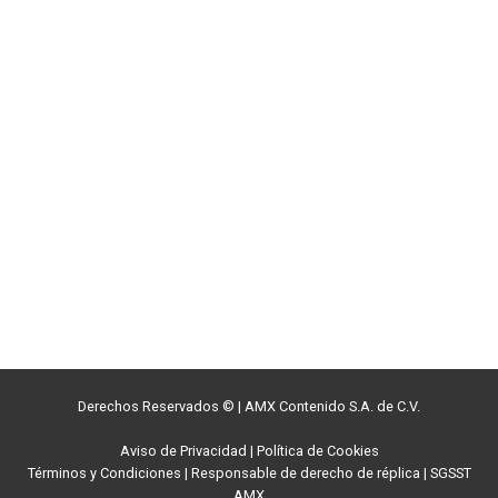
Derechos Reservados ©
|
AMX Contenido S.A. de C.V.
Aviso de Privacidad
|
Política de Cookies
Términos y Condiciones
|
Responsable de derecho de réplica
|
SGSST
AMX