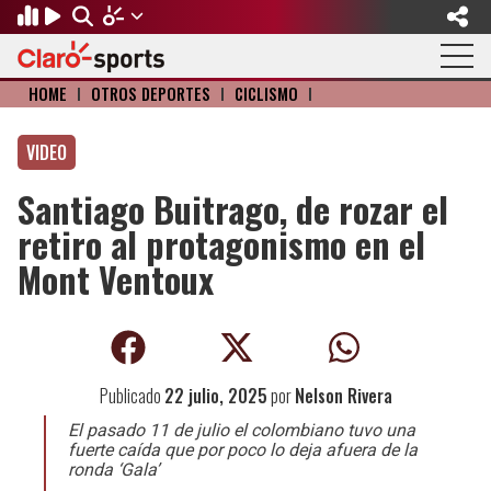
HOME
I
OTROS DEPORTES
I
CICLISMO
I
Regresar
Regresar
Regresar
Regresar
Regresar
Regresar
VIDEO
FÚTBOL
MOTOR
BÉISBOL
OLÍMPICOS
OTROS DEPORTES
ACTUALIDAD
Santiago Buitrago, de rozar el
Fútbol Internacional
Formula 1
Mexicano
Olympic Channel
Básquetbol
Música
retiro al protagonismo en el
Mundial de Clubes
NASCAR
MLB
Paris 2024
Fútbol Americano
Cine y TV
Mont Ventoux
Concachampions
Gangwon 2024
Ciclismo
Tendencias
Copa Oro
Juegos Paralímpicos
Tenis
Videojuegos
Publicado
22 julio, 2025
por
Nelson Rivera
Fútbol de Estufa
Golf
El pasado 11 de julio el colombiano tuvo una
fuerte caída que por poco lo deja afuera de la
Fútbol Femenil
Boxeo
ronda ‘Gala’