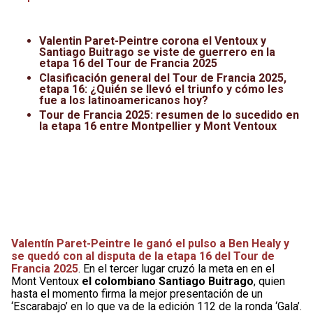
Leagues Cup
UFC
Valentin Paret-Peintre corona el Ventoux y
Liga de Expansión MX
Lucha Libre
Santiago Buitrago se viste de guerrero en la
etapa 16 del Tour de Francia 2025
Liga MX
Juegos Panamericanos
Clasificación general del Tour de Francia 2025,
etapa 16: ¿Quién se llevó el triunfo y cómo les
fue a los latinoamericanos hoy?
Selección Mexicana
Tour de Francia 2025: resumen de lo sucedido en
la etapa 16 entre Montpellier y Mont Ventoux
Valentín Paret-Peintre le ganó el pulso a Ben Healy y
se quedó con al disputa de la etapa 16 del Tour de
Francia 2025
. En el tercer lugar cruzó la meta en en el
Mont Ventoux
el colombiano Santiago Buitrago
, quien
hasta el momento firma la mejor presentación de un
‘Escarabajo’ en lo que va de la edición 112 de la ronda ‘Gala’.