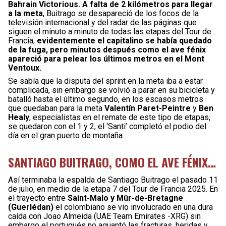
Bahrain Victorious. A falta de 2 kilómetros para llegar
a la meta
, Buitrago se desapareció de los focos de la
televisión internacional y del radar de las páginas que
siguen el minuto a minuto de todas las etapas del Tour de
Francia;
evidentemente el capitalino se había quedado
de la fuga, pero minutos después como el ave fénix
apareció para pelear los últimos metros en el Mont
Ventoux.
Se sabía que la disputa del sprint en la meta iba a estar
complicada, sin embargo se volvió a parar en su bicicleta y
batalló hasta el último segundo, en los escasos metros
que quedaban para la meta
Valentín Paret-Peintre
y
Ben
Healy
, especialistas en el remate de este tipo de etapas,
se quedaron con el 1 y 2, el ‘Santi’ completó el podio del
día en el gran puerto de montaña.
SANTIAGO BUITRAGO, COMO EL AVE FÉNIX…
Así terminaba la espalda de Santiago Buitrago el pasado 11
de julio, en medio de la etapa 7 del Tour de Francia 2025. En
el trayecto entre
Saint-Malo y Mûr-de-Bretagne
(Guerlédan)
el colombiano se vio involucrado en una dura
caída con Joao Almeida (UAE Team Emirates -XRG) sin
embargo el portugués no aguantó las fracturas, heridas y