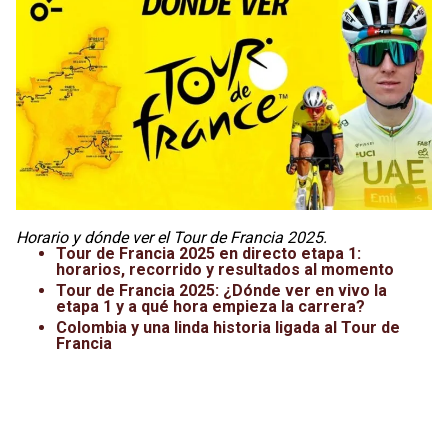
Leagues Cup
UFC
Liga de Expansión MX
Lucha Libre
Liga MX
Juegos Panamericanos
Selección Mexicana
Horario y dónde ver el Tour de Francia 2025.
Tour de Francia 2025 en directo etapa 1:
horarios, recorrido y resultados al momento
Tour de Francia 2025: ¿Dónde ver en vivo la
etapa 1 y a qué hora empieza la carrera?
Colombia y una linda historia ligada al Tour de
Francia