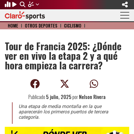
HOME
I
OTROS DEPORTES
I
CICLISMO
I
Regresar
Regresar
Regresar
Regresar
Regresar
Regresar
FÚTBOL
MOTOR
BÉISBOL
OLÍMPICOS
OTROS DEPORTES
ACTUALIDAD
Tour de Francia 2025: ¿Dónde
ver en vivo la etapa 2 y a qué
Fútbol Internacional
Formula 1
Mexicano
Olympic Channel
Básquetbol
Música
hora empieza la carrera?
Mundial de Clubes
NASCAR
MLB
Paris 2024
Fútbol Americano
Cine y TV
Concachampions
Gangwon 2024
Ciclismo
Tendencias
Publicado
5 julio, 2025
por
Nelson Rivera
Copa Oro
Juegos Paralímpicos
Tenis
Videojuegos
Una etapa de media montaña en la que
Fútbol de Estufa
Golf
aparecerán los primeros puertos de tercera
categoría.
Fútbol Femenil
Boxeo