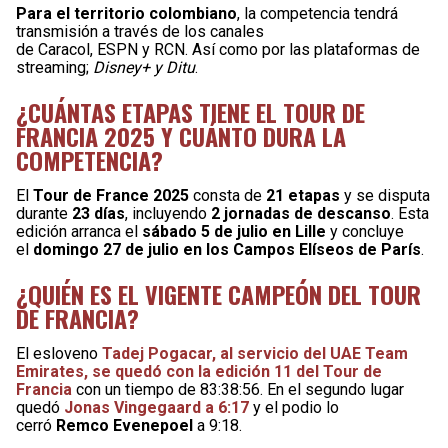
Para el territorio colombiano
, la competencia tendrá
transmisión a través de los canales
de Caracol, ESPN y RCN. Así como por las plataformas de
streaming;
Disney+ y Ditu
.
¿CUÁNTAS ETAPAS TIENE EL TOUR DE
FRANCIA 2025 Y CUÁNTO DURA LA
COMPETENCIA?
El
Tour de France 2025
consta de
21 etapas
y se disputa
durante
23 días
, incluyendo
2 jornadas de descanso
. Esta
edición arranca el
sábado 5 de julio en Lille
y concluye
el
domingo 27 de julio en los Campos Elíseos de París
.
¿QUIÉN ES EL VIGENTE CAMPEÓN DEL TOUR
DE FRANCIA?
El esloveno
Tadej Pogacar, al servicio del UAE Team
Emirates, se quedó con la edición 11 del Tour de
Francia
con un tiempo de 83:38:56. En el segundo lugar
quedó
Jonas Vingegaard a 6:17
y el podio lo
cerró
Remco Evenepoel
a 9:18.