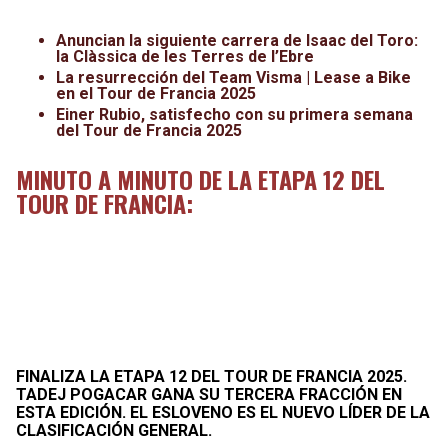
Leagues Cup
UFC
Anuncian la siguiente carrera de Isaac del Toro:
la Clàssica de les Terres de l’Ebre
Liga de Expansión MX
Lucha Libre
La resurrección del Team Visma | Lease a Bike
en el Tour de Francia 2025
Liga MX
Juegos Panamericanos
Einer Rubio, satisfecho con su
primera semana
del Tour de Francia 2025
Selección Mexicana
MINUTO A MINUTO DE LA ETAPA 12 DEL
TOUR DE FRANCIA:
FINALIZA LA ETAPA 12 DEL TOUR DE FRANCIA 2025.
TADEJ POGACAR GANA SU TERCERA FRACCIÓN EN
ESTA EDICIÓN. EL ESLOVENO ES EL NUEVO LÍDER DE LA
CLASIFICACIÓN GENERAL.