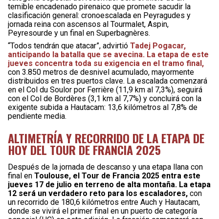
temible encadenado pirenaico que promete sacudir la
clasificación general: cronoescalada en Peyragudes y
jornada reina con ascensos al Tourmalet, Aspin,
Peyresourde y un final en Superbagnères.
“Todos tendrán que atacar”, advirtió
Tadej Pogacar,
anticipando la batalla que se avecina. La etapa de este
jueves concentra toda su exigencia en el tramo final,
con 3.850 metros de desnivel acumulado, mayormente
distribuidos en tres puertos clave. La escalada comenzará
en el Col du Soulor por Ferrière (11,9 km al 7,3%), seguirá
con el Col de Bordères (3,1 km al 7,7%) y concluirá con la
exigente subida a Hautacam: 13,6 kilómetros al 7,8% de
pendiente media.
ALTIMETRÍA Y RECORRIDO DE LA ETAPA DE
HOY DEL TOUR DE FRANCIA 2025
Después de la jornada de descanso y una etapa llana con
final en
Toulouse, el Tour de Francia 2025 entra este
jueves 17 de julio en terreno de alta montaña. La etapa
12 será un verdadero reto para los escaladores,
con
un recorrido de 180,6 kilómetros entre Auch y Hautacam,
donde se vivirá el primer final en un puerto de categoría