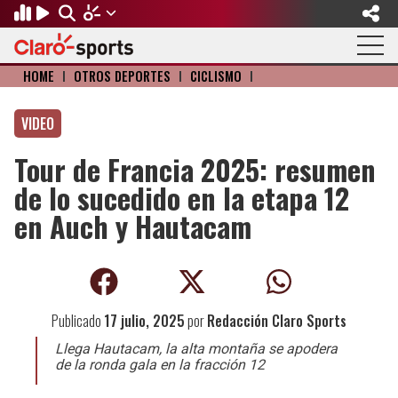
HOME
I
OTROS DEPORTES
I
CICLISMO
I
Regresar
Regresar
Regresar
Regresar
Regresar
Regresar
VIDEO
FÚTBOL
MOTOR
BÉISBOL
OLÍMPICOS
OTROS DEPORTES
ACTUALIDAD
Tour de Francia 2025: resumen
Fútbol Internacional
Formula 1
Mexicano
Olympic Channel
Básquetbol
Música
de lo sucedido en la etapa 12
Mundial de Clubes
NASCAR
MLB
Paris 2024
Fútbol Americano
Cine y TV
en Auch y Hautacam
Concachampions
Gangwon 2024
Ciclismo
Tendencias
Copa Oro
Juegos Paralímpicos
Tenis
Videojuegos
Publicado
17 julio, 2025
por
Redacción Claro Sports
Fútbol de Estufa
Golf
Llega Hautacam, la alta montaña se apodera
de la ronda gala en la fracción 12
Fútbol Femenil
Boxeo