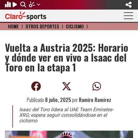
HOME
I
OTROS DEPORTES
I
CICLISMO
I
Regresar
Regresar
Regresar
Regresar
Regresar
Regresar
FÚTBOL
MOTOR
BÉISBOL
OLÍMPICOS
OTROS DEPORTES
ACTUALIDAD
Vuelta a Austria 2025: Horario
y dónde ver en vivo a Isaac del
Fútbol Internacional
Formula 1
Mexicano
Olympic Channel
Básquetbol
Música
Toro en la etapa 1
Mundial de Clubes
NASCAR
MLB
Paris 2024
Fútbol Americano
Cine y TV
Concachampions
Gangwon 2024
Ciclismo
Tendencias
Publicado
8 julio, 2025
por
Ramiro Ramirez
Copa Oro
Juegos Paralímpicos
Tenis
Videojuegos
Isaac del Toro lidera al UAE Team Emirates-
Fútbol de Estufa
Golf
XRG; espera seguir consolidándose en el
ciclismo
Fútbol Femenil
Boxeo