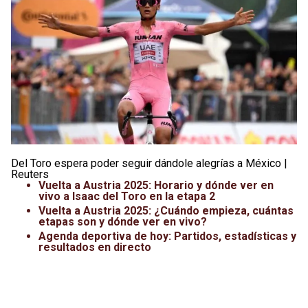
Leagues Cup
UFC
Liga de Expansión MX
Lucha Libre
Liga MX
Juegos Panamericanos
Selección Mexicana
Del Toro espera poder seguir dándole alegrías a México |
Reuters
Vuelta a Austria 2025: Horario y dónde ver en
vivo a Isaac del Toro en la etapa 2
Vuelta a Austria 2025: ¿Cuándo empieza, cuántas
etapas son y dónde ver en vivo?
Agenda deportiva de hoy: Partidos, estadísticas y
resultados en directo