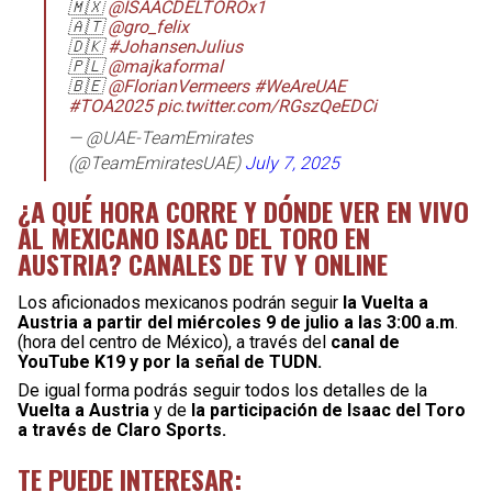
🇲🇽
@ISAACDELTOROx1
🇦🇹
@gro_felix
🇩🇰
#JohansenJulius
🇵🇱
@majkaformal
🇧🇪
@FlorianVermeers
#WeAreUAE
#TOA2025
pic.twitter.com/RGszQeEDCi
— @UAE-TeamEmirates
(@TeamEmiratesUAE)
July 7, 2025
¿A QUÉ HORA CORRE Y DÓNDE VER EN VIVO
AL MEXICANO ISAAC DEL TORO EN
AUSTRIA? CANALES DE TV Y ONLINE
Los aficionados mexicanos podrán seguir
la Vuelta a
Austria a partir del miércoles 9 de julio a las 3:00 a.m
.
(hora del centro de México), a través del
canal de
YouTube K19 y por la señal de TUDN.
De igual forma podrás seguir todos los detalles de la
Vuelta a Austria
y de
la participación de Isaac del Toro
a través de Claro Sports.
TE PUEDE INTERESAR: