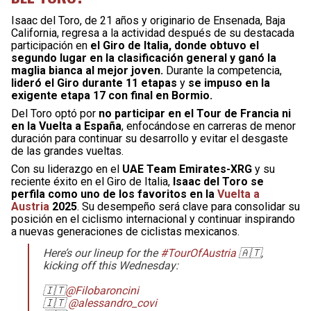
Isaac del Toro, de 21 años y originario de Ensenada, Baja
California, regresa a la actividad después de su destacada
participación en
el Giro de Italia, donde obtuvo el
segundo lugar en la clasificación general y ganó la
maglia bianca al mejor joven.
Durante la competencia,
lideró el Giro durante 11 etapas
y
se impuso en la
exigente etapa 17 con final en Bormio.
Del Toro optó por
no participar en el Tour de Francia ni
en la Vuelta a España
, enfocándose en carreras de menor
duración para continuar su desarrollo y evitar el desgaste
de las grandes vueltas.
Con su liderazgo en el
UAE Team Emirates-XRG
y su
reciente éxito en el Giro de Italia,
Isaac del Toro se
perfila como uno de los favoritos en la
Vuelta a
Austria
2025
. Su desempeño será clave para consolidar su
posición en el ciclismo internacional y continuar inspirando
a nuevas generaciones de ciclistas mexicanos.
Here’s our lineup for the
#TourOfAustria
🇦🇹,
kicking off this Wednesday:
🇮🇹
@Filobaroncini
🇮🇹
@alessandro_covi