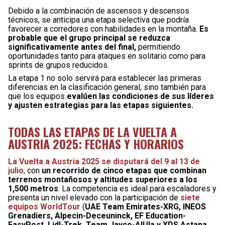
Debido a la combinación de ascensos y descensos
técnicos, se anticipa una etapa selectiva que podría
favorecer a corredores con habilidades en la montaña.
Es
probable que el grupo principal se reduzca
significativamente antes del final,
permitiendo
oportunidades tanto para ataques en solitario como para
sprints de grupos reducidos.
La etapa 1 no solo servirá para establecer las primeras
diferencias en la clasificación general, sino también para
que los equipos
evalúen las condiciones de sus líderes
y ajusten estrategias para las etapas siguientes.
TODAS LAS ETAPAS DE LA VUELTA A
AUSTRIA 2025: FECHAS Y HORARIOS
La Vuelta a Austria 2025 se disputará del 9 al 13 de
julio
, con
un recorrido de cinco etapas que combinan
terrenos montañosos y altitudes superiores a los
1,500 metros
. La competencia es ideal para escaladores y
presenta un nivel elevado con la participación de
siete
equipos WorldTour
(
UAE Team Emirates-XRG, INEOS
Grenadiers, Alpecin-Deceuninck, EF Education-
EasyPost, Lidl-Trek, Team Jayco-AlUla y XDS Astana