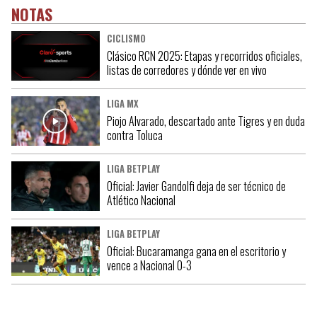
NOTAS
CICLISMO
Clásico RCN 2025: Etapas y recorridos oficiales,
listas de corredores y dónde ver en vivo
LIGA MX
Piojo Alvarado, descartado ante Tigres y en duda
contra Toluca
LIGA BETPLAY
Oficial: Javier Gandolfi deja de ser técnico de
Atlético Nacional
LIGA BETPLAY
Oficial: Bucaramanga gana en el escritorio y
vence a Nacional 0-3