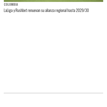
COLOMBIA
LaLiga y Rushbet renuevan su alianza regional hasta 2029/30