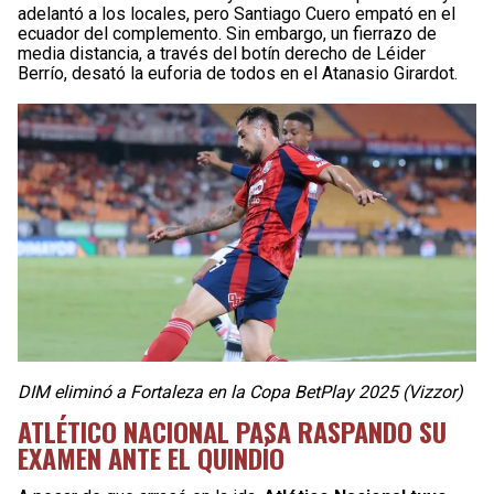
adelantó a los locales, pero Santiago Cuero empató en el
ecuador del complemento. Sin embargo, un fierrazo de
media distancia, a través del botín derecho de Léider
Berrío, desató la euforia de todos en el Atanasio Girardot.
DIM eliminó a Fortaleza en la Copa BetPlay 2025 (Vizzor)
ATLÉTICO NACIONAL PASA RASPANDO SU
EXAMEN ANTE EL QUINDÍO