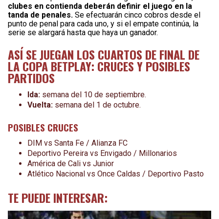
clubes en contienda deberán definir el juego en la
tanda de penales.
Se efectuarán cinco cobros desde el
punto de penal para cada uno, y si el empate continúa, la
serie se alargará hasta que haya un ganador.
ASÍ SE JUEGAN LOS CUARTOS DE FINAL DE
LA COPA BETPLAY: CRUCES Y POSIBLES
PARTIDOS
Ida:
semana del 10 de septiembre.
Vuelta:
semana del 1 de octubre.
POSIBLES CRUCES
DIM vs Santa Fe / Alianza FC
Deportivo Pereira vs Envigado / Millonarios
América de Cali vs Junior
Atlético Nacional vs Once Caldas / Deportivo Pasto
TE PUEDE INTERESAR: