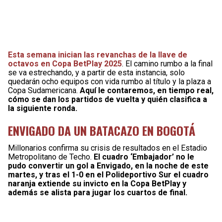
Esta semana inician las revanchas de la llave de
octavos en Copa BetPlay 2025
. El camino rumbo a la final
se va estrechando, y a partir de esta instancia, solo
quedarán ocho equipos con vida rumbo al título y la plaza a
Copa Sudamericana.
Aquí le contaremos, en tiempo real,
cómo se dan los partidos de vuelta y quién clasifica a
la siguiente ronda.
ENVIGADO DA UN BATACAZO EN BOGOTÁ
Millonarios confirma su crisis de resultados en el Estadio
Metropolitano de Techo.
El cuadro ‘Embajador’ no le
pudo convertir un gol a Envigado, en la noche de este
martes, y tras el 1-0 en el Polideportivo Sur el cuadro
naranja extiende su invicto en la Copa BetPlay y
además se alista para jugar los cuartos de final.