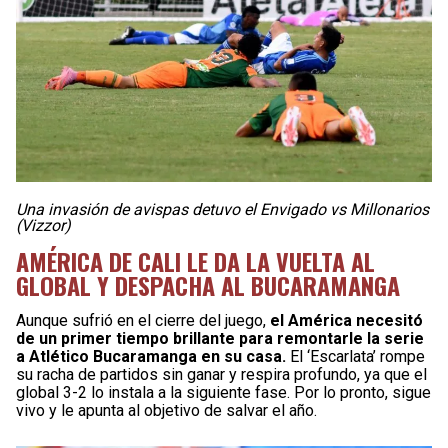
Una invasión de avispas detuvo el Envigado vs Millonarios
(Vizzor)
AMÉRICA DE CALI LE DA LA VUELTA AL
GLOBAL Y DESPACHA AL BUCARAMANGA
Aunque sufrió en el cierre del juego,
el América necesitó
de un primer tiempo brillante para remontarle la serie
a Atlético Bucaramanga en su casa.
El ‘Escarlata’ rompe
su racha de partidos sin ganar y respira profundo, ya que el
global 3-2 lo instala a la siguiente fase. Por lo pronto, sigue
vivo y le apunta al objetivo de salvar el año.