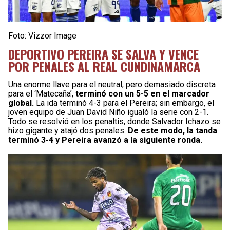
Foto: Vizzor Image
DEPORTIVO PEREIRA SE SALVA Y VENCE
POR PENALES AL REAL CUNDINAMARCA
Una enorme llave para el neutral, pero demasiado discreta
para el ‘Matecaña’,
terminó con un 5-5 en el marcador
global.
La ida terminó 4-3 para el Pereira; sin embargo, el
joven equipo de Juan David Niño igualó la serie con 2-1.
Todo se resolvió en los penaltis, donde Salvador Ichazo se
hizo gigante y atajó dos penales.
De este modo, la tanda
terminó 3-4 y Pereira avanzó a la siguiente ronda.