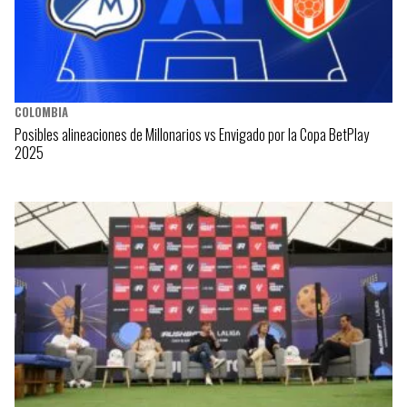
COLOMBIA
Posibles alineaciones de Millonarios vs Envigado por la Copa BetPlay
2025