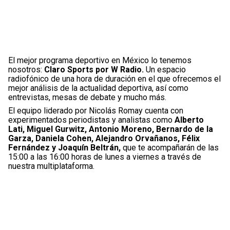
Leagues Cup
UFC
Liga de Expansión MX
Lucha Libre
Liga MX
Juegos Panamericanos
El mejor programa deportivo en México lo tenemos
nosotros:
Claro Sports por W Radio.
Un espacio
Selección Mexicana
radiofónico de una hora de duración en el que ofrecemos el
mejor análisis de la actualidad deportiva, así como
entrevistas, mesas de debate y mucho más.
El equipo liderado por Nicolás Romay cuenta con
experimentados periodistas y analistas como
Alberto
Lati, Miguel Gurwitz, Antonio Moreno, Bernardo de la
Garza, Daniela Cohen, Alejandro Orvañanos, Félix
Fernández y Joaquín Beltrán,
que te acompañarán de las
15:00 a las 16:00 horas de lunes a viernes a través de
nuestra multiplataforma.