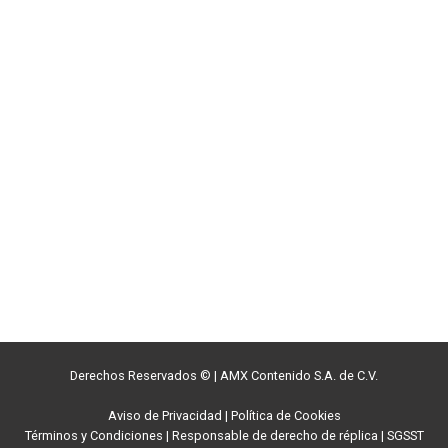
Derechos Reservados ©
|
AMX Contenido S.A. de C.V.
Aviso de Privacidad
|
Política de Cookies
Términos y Condiciones
|
Responsable de derecho de réplica
|
SGSST