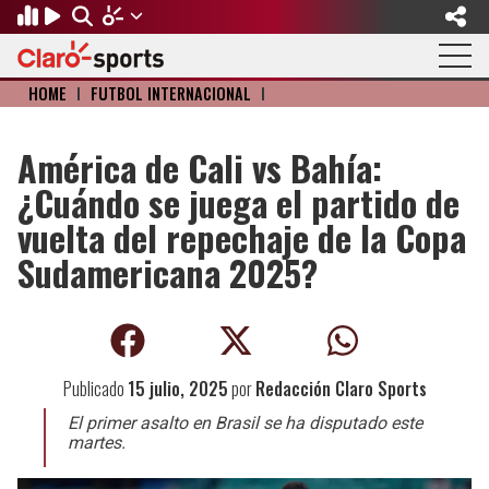
HOME
I
FÚTBOL INTERNACIONAL
I
Regresar
Regresar
Regresar
Regresar
Regresar
Regresar
FÚTBOL
MOTOR
BÉISBOL
OLÍMPICOS
OTROS DEPORTES
ACTUALIDAD
América de Cali vs Bahía:
¿Cuándo se juega el partido de
Fútbol Internacional
Formula 1
Mexicano
Olympic Channel
Básquetbol
Música
vuelta del repechaje de la Copa
Mundial de Clubes
NASCAR
MLB
Paris 2024
Fútbol Americano
Cine y TV
Sudamericana 2025?
Concachampions
Gangwon 2024
Ciclismo
Tendencias
Copa Oro
Juegos Paralímpicos
Tenis
Videojuegos
Publicado
15 julio, 2025
por
Redacción Claro Sports
Fútbol de Estufa
Golf
El primer asalto en Brasil se ha disputado este
martes.
Fútbol Femenil
Boxeo