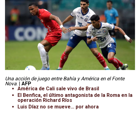
Leagues Cup
UFC
Liga de Expansión MX
Lucha Libre
Liga MX
Juegos Panamericanos
Selección Mexicana
Una acción de juego entre Bahía y América en el Fonte
Nova
. |
AFP
América de Cali sale vivo de Brasil
El Benfica, el último antagonista de la Roma en la
operación Richard Ríos
Luis Díaz no se mueve… por ahora