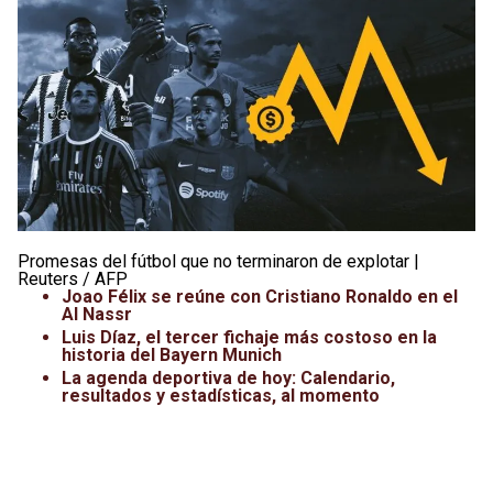
Leagues Cup
UFC
Liga de Expansión MX
Lucha Libre
Liga MX
Juegos Panamericanos
Selección Mexicana
Promesas del fútbol que no terminaron de explotar |
Reuters / AFP
Joao Félix se reúne con Cristiano Ronaldo en el
Al Nassr
Luis Díaz, el tercer fichaje más costoso en la
historia del Bayern Munich
La agenda deportiva de hoy: Calendario,
resultados y estadísticas, al momento