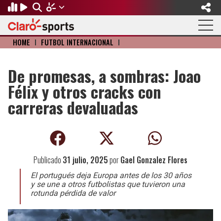
HOME
I
FÚTBOL INTERNACIONAL
I
Regresar
Regresar
Regresar
Regresar
Regresar
Regresar
FÚTBOL
MOTOR
BÉISBOL
OLÍMPICOS
OTROS DEPORTES
ACTUALIDAD
De promesas, a sombras: Joao
Félix y otros cracks con
Fútbol Internacional
Formula 1
Mexicano
Olympic Channel
Básquetbol
Música
carreras devaluadas
Mundial de Clubes
NASCAR
MLB
Paris 2024
Fútbol Americano
Cine y TV
Concachampions
Gangwon 2024
Ciclismo
Tendencias
Publicado
31 julio, 2025
por
Gael Gonzalez Flores
Copa Oro
Juegos Paralímpicos
Tenis
Videojuegos
El portugués deja Europa antes de los 30 años
Fútbol de Estufa
Golf
y se une a otros futbolistas que tuvieron una
rotunda pérdida de valor
Fútbol Femenil
Boxeo