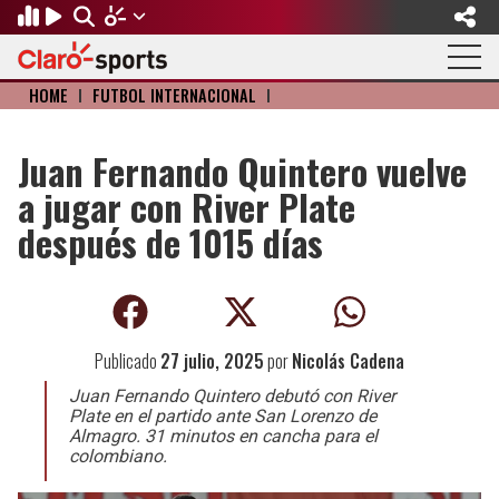
HOME
I
FÚTBOL INTERNACIONAL
I
Regresar
Regresar
Regresar
Regresar
Regresar
Regresar
FÚTBOL
MOTOR
BÉISBOL
OLÍMPICOS
OTROS DEPORTES
ACTUALIDAD
Juan Fernando Quintero vuelve
a jugar con River Plate
Fútbol Internacional
Formula 1
Mexicano
Olympic Channel
Básquetbol
Música
después de 1015 días
Mundial de Clubes
NASCAR
MLB
Paris 2024
Fútbol Americano
Cine y TV
Concachampions
Gangwon 2024
Ciclismo
Tendencias
Publicado
27 julio, 2025
por
Nicolás Cadena
Copa Oro
Juegos Paralímpicos
Tenis
Videojuegos
Juan Fernando Quintero debutó con River
Fútbol de Estufa
Golf
Plate en el partido ante San Lorenzo de
Almagro. 31 minutos en cancha para el
colombiano.
Fútbol Femenil
Boxeo