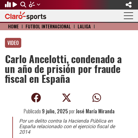
HOME
I
FÚTBOL INTERNACIONAL
I
LALIGA
I
Regresar
Regresar
Regresar
Regresar
Regresar
Regresar
VIDEO
FÚTBOL
MOTOR
BÉISBOL
OLÍMPICOS
OTROS DEPORTES
ACTUALIDAD
Carlo Ancelotti, condenado a
Fútbol Internacional
Formula 1
Mexicano
Olympic Channel
Básquetbol
Música
un año de prisión por fraude
Mundial de Clubes
NASCAR
MLB
Paris 2024
Fútbol Americano
Cine y TV
fiscal en España
Concachampions
Gangwon 2024
Ciclismo
Tendencias
Copa Oro
Juegos Paralímpicos
Tenis
Videojuegos
Publicado
9 julio, 2025
por
José María Miranda
Fútbol de Estufa
Golf
Por un delito contra la Hacienda Pública en
España relacionado con el ejercicio fiscal de
Fútbol Femenil
Boxeo
2014