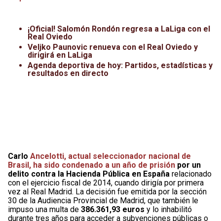
Leagues Cup
UFC
¡Oficial! Salomón Rondón regresa a LaLiga con el
Liga de Expansión MX
Lucha Libre
Real Oviedo
Veljko Paunovic renueva con el Real Oviedo y
Liga MX
Juegos Panamericanos
dirigirá en LaLiga
Agenda deportiva de hoy: Partidos, estadísticas y
resultados en directo
Selección Mexicana
Carlo
Ancelotti, actual seleccionador nacional de
Brasil, ha sido condenado a un año de prisión
por un
delito contra la Hacienda Pública en España
relacionado
con el ejercicio fiscal de 2014, cuando dirigía por primera
vez al Real Madrid. La decisión fue emitida por la sección
30 de la Audiencia Provincial de Madrid, que también le
impuso una multa de
386.361,93 euros
y lo inhabilitó
durante tres años para acceder a subvenciones públicas o