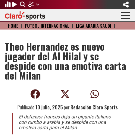
HOME
I
FÚTBOL INTERNACIONAL
I
LIGA ARABIA SAUDÍ
I
Regresar
Regresar
Regresar
Regresar
Regresar
Regresar
FÚTBOL
MOTOR
BÉISBOL
OLÍMPICOS
OTROS DEPORTES
ACTUALIDAD
Theo Hernandez es nuevo
jugador del Al Hilal y se
Fútbol Internacional
Formula 1
Mexicano
Olympic Channel
Básquetbol
Música
despide con una emotiva carta
Mundial de Clubes
NASCAR
MLB
Paris 2024
Fútbol Americano
Cine y TV
del Milan
Concachampions
Gangwon 2024
Ciclismo
Tendencias
Copa Oro
Juegos Paralímpicos
Tenis
Videojuegos
Publicado
10 julio, 2025
por
Redacción Claro Sports
Fútbol de Estufa
Golf
El defensor francés deja un gigante italiano
con rumbo a arabia y se despide con una
Fútbol Femenil
Boxeo
emotiva carta para el Milan