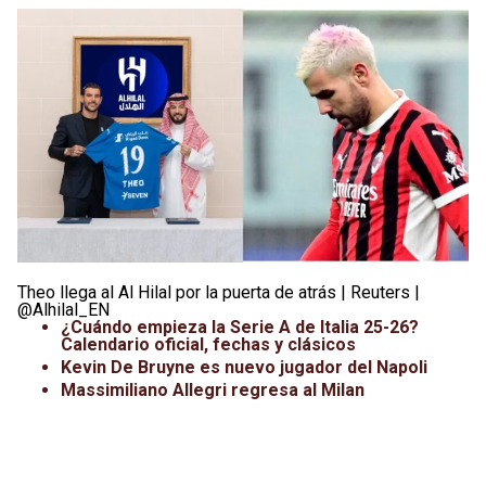
Leagues Cup
UFC
Liga de Expansión MX
Lucha Libre
Liga MX
Juegos Panamericanos
Selección Mexicana
Theo llega al Al Hilal por la puerta de atrás | Reuters |
@Alhilal_EN
¿Cuándo empieza la Serie A de Italia 25-26?
Calendario oficial, fechas y clásicos
Kevin De Bruyne es nuevo jugador del Napoli
Massimiliano Allegri regresa al Milan