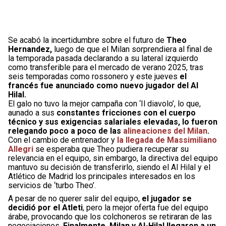
Se acabó la incertidumbre sobre el futuro de
Theo
Hernandez,
luego de que el Milan sorprendiera al final de
la temporada pasada declarando a su lateral izquierdo
como transferible para el mercado de verano 2025, tras
seis temporadas como rossonero y este jueves
el
francés fue anunciado como nuevo jugador del Al
Hilal.
El galo no tuvo la mejor campaña con ‘Il diavolo’, lo que,
aunado a sus
constantes fricciones con el cuerpo
técnico y sus exigencias salariales elevadas, lo fueron
relegando poco a poco de las
alineaciones del Milan
.
Con el cambio de entrenador y
la llegada de Massimiliano
Allegri
se esperaba que Theo pudiera recuperar su
relevancia en el equipo, sin embargo, la directiva del equipo
mantuvo su decisión de transferirlo, siendo el Al Hilal y el
Atlético de Madrid los principales interesados en los
servicios de ‘turbo Theo’.
A pesar de no querer salir del equipo,
el jugador se
decidió por el Atleti
, pero la mejor oferta fue del equipo
árabe, provocando que los colchoneros se retiraran de las
negociaciones.
Finalmente, Milan y Al-Hilal llegaron a un