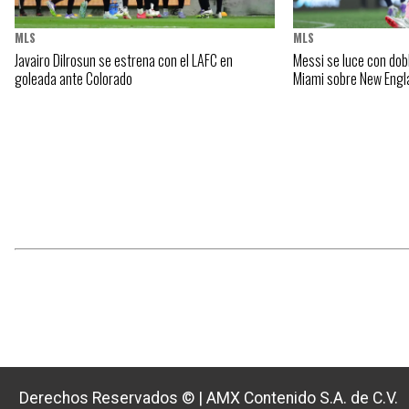
MLS
MLS
Javairo Dilrosun se estrena con el LAFC en
Messi se luce con doble
goleada ante Colorado
Miami sobre New Engl
Derechos Reservados ©
|
AMX Contenido S.A. de C.V.