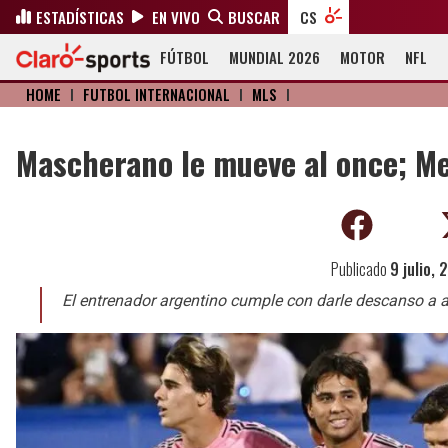
ESTADÍSTICAS
EN VIVO
BUSCAR
CS
FÚTBOL
MUNDIAL 2026
MOTOR
NFL
HOME
I
FÚTBOL INTERNACIONAL
I
MLS
I
Mascherano le mueve al once; Mes
Publicado
9 julio,
El entrenador argentino cumple con darle descanso a 