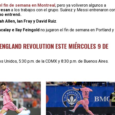
el fin de semana en Montreal
, pero ya voliveron algunos a
gresan
a los trabajos con el grupo. Suárez y Messi entrenaron co
no entrenó.
h Allen, Ian Fray y David Ruiz
.
alay e Ilay Feingold
no jugaron el fin de semana en Portland y
W ENGLAND REVOLUTION ESTE MIÉRCOLES 9 DE
dos Unidos, 5:30 p.m. de la CDMX y 8:30 p.m. de Buenos Aires.