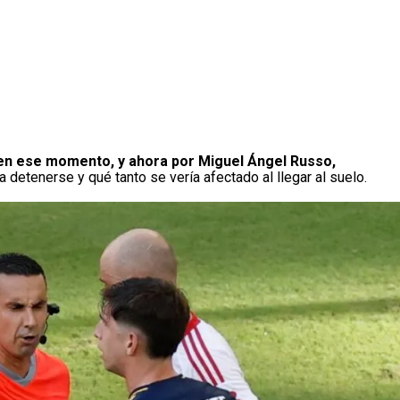
n ese momento, y ahora por Miguel Ángel Russo,
detenerse y qué tanto se vería afectado al llegar al suelo.