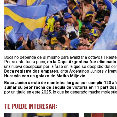
Boca no depende de si mismo para avanzar a octavos | Reute
Por si esto fuera poco,
en la Copa Argentina fue eliminado 
una nueva decepción por la fase en la que se despidió del cer
Boca registra dos empates,
ante Argentinos Juniors y frent
Huracán con un golazo de Matko Miljevic.
Boca Juniors está de manteles largos por cumplir 120 año
sumar su peor racha de sequía de victoria en 11 partidos
por un título en este 2025, lo que ha generado mucha molestia 
TE PUEDE INTERESAR: