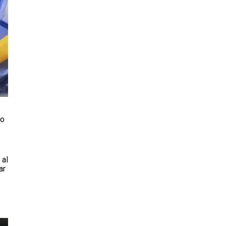
do
 al
ar