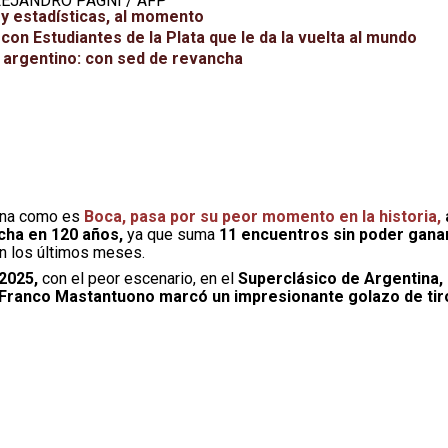
| ALEJANDRO PAGNI / AFP
 y estadísticas, al momento
con Estudiantes de la Plata que le da la vuelta al mundo
 argentino: con sed de revancha
tina como es
Boca, pasa por su peor momento en la historia,
acha en 120 años,
ya que suma
11 encuentros sin poder gana
n los últimos meses.
 2025,
con el peor escenario, en el
Superclásico de Argentina,
e Franco Mastantuono marcó un impresionante golazo de tir