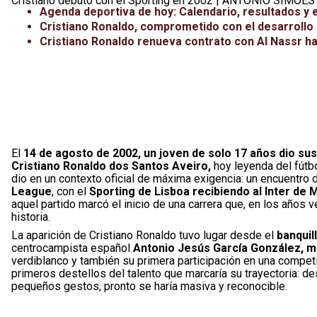
Cristiano debutó con el Sporting en 2002 | ANTONIO SIMOES
Agenda deportiva de hoy: Calendario, resultados y 
Cristiano Ronaldo, comprometido con el desarrollo 
Cristiano Ronaldo renueva contrato con Al Nassr ha
El
14 de agosto de 2002, un joven de solo 17 años dio s
Cristiano Ronaldo dos Santos Aveiro,
hoy leyenda del fútb
dio en un contexto oficial de máxima exigencia: un encuentro 
League
, con el
Sporting de Lisboa recibiendo al Inter de M
aquel partido marcó el inicio de una carrera que, en los años 
historia.
La aparición de Cristiano Ronaldo tuvo lugar desde el
banquil
centrocampista español
Antonio Jesús García González, m
verdiblanco y también su primera participación en una competici
primeros destellos del talento que marcaría su trayectoria: d
pequeños gestos, pronto se haría masiva y reconocible.