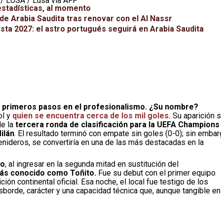
 / LUSA / Lusa via AFP
estadísticas, al momento
de Arabia Saudita tras renovar con el Al Nassr
sta 2027: el astro portugués seguirá en Arabia Saudita
us primeros pasos en el profesionalismo. ¿Su nombre?
ol y
quien se encuentra cerca de los mil goles.
Su aparición 
de la
tercera ronda de clasificación para la UEFA Champions
ilán
. El resultado terminó con empate sin goles (0-0); sin emba
venideros, se convertiría en una de las más destacadas en la
lo
, al ingresar en la segunda mitad en sustitución del
ás conocido como Toñito.
Fue su debut con el primer equipo
ón continental oficial. Esa noche, el local fue testigo de los
esborde, carácter y una capacidad técnica que, aunque tangible en