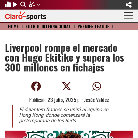
HOME
I
FÚTBOL INTERNACIONAL
I
PREMIER LEAGUE
I
Regresar
Regresar
Regresar
Regresar
Regresar
Regresar
FÚTBOL
MOTOR
BÉISBOL
OLÍMPICOS
OTROS DEPORTES
ACTUALIDAD
Liverpool rompe el mercado
con Hugo Ekitike y supera los
Fútbol Internacional
Formula 1
Mexicano
Olympic Channel
Básquetbol
Música
300 millones en fichajes
Mundial de Clubes
NASCAR
MLB
Paris 2024
Fútbol Americano
Cine y TV
Concachampions
Gangwon 2024
Ciclismo
Tendencias
Publicado
23 julio, 2025
por
Jesús Valdez
Copa Oro
Juegos Paralímpicos
Tenis
Videojuegos
El delantero francés se unirá al equipo en
Fútbol de Estufa
Golf
Hong Kong, donde comenzará la
pretemporada de los Reds
Fútbol Femenil
Boxeo