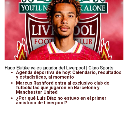
Leagues Cup
UFC
Liga de Expansión MX
Lucha Libre
Liga MX
Juegos Panamericanos
Selección Mexicana
Hugo Ekitike ya es jugador del Liverpool | Claro Sports
Agenda deportiva de hoy: Calendario, resultados
y estadísticas, al momento
Marcus Rashford entra al exclusivo club de
futbolistas que jugaron en Barcelona y
Manchester United
¿Por qué Luis Díaz no estuvo en el primer
amistoso de Liverpool?