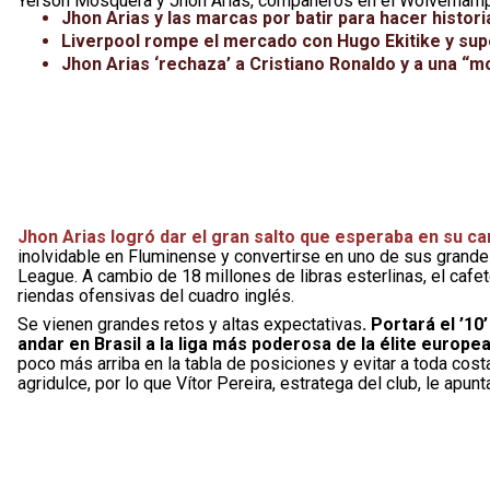
Yerson Mosquera y Jhon Arias, compañeros en el Wolverhamp
Jhon Arias y las marcas por batir para hacer histor
Liverpool rompe el mercado con Hugo Ekitike y supe
Jhon Arias ‘rechaza’ a Cristiano Ronaldo y a una “m
Jhon Arias logró dar el gran salto que esperaba en su ca
inolvidable en Fluminense y convertirse en uno de sus grand
League. A cambio de 18 millones de libras esterlinas, el cafe
riendas ofensivas del cuadro inglés.
Se vienen grandes retos y altas expectativas
. Portará el ’1
andar en Brasil a la liga más poderosa de la élite europea
poco más arriba en la tabla de posiciones y evitar a toda cost
agridulce, por lo que Vítor Pereira, estratega del club, le apunt