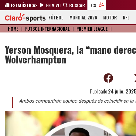
ESTADÍSTICAS
EN VIVO
BUSCAR
CS
FÚTBOL
MUNDIAL 2026
MOTOR
NFL
HOME
I
FÚTBOL INTERNACIONAL
I
PREMIER LEAGUE
I
Yerson Mosquera, la “mano derec
Wolverhampton
Publicado
24 julio, 202
Ambos compartirán equipo después de coincidir en la 