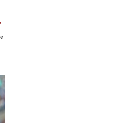
,
ue
a