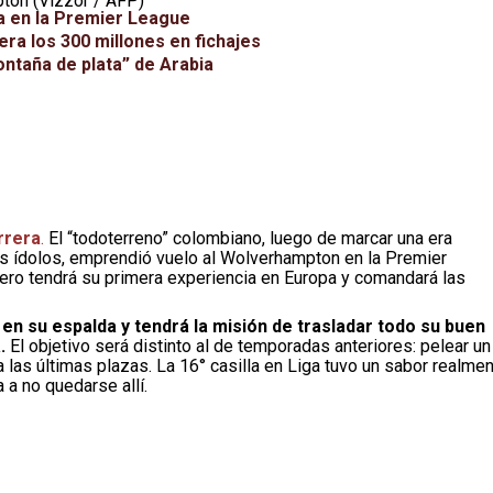
ton (Vizzor / AFP)
ia en la Premier League
ra los 300 millones en fichajes
ontaña de plata” de Arabia
rrera
.
El “todoterreno” colombiano, luego de marcar una era
es ídolos, emprendió vuelo al Wolverhampton en la Premier
tero tendrá su primera experiencia en Europa y comandará las
0’ en su espalda y tendrá la misión de trasladar todo su buen
.
El objetivo será distinto al de temporadas anteriores: pelear un
a las últimas plazas. La 16° casilla en Liga tuvo un sabor realme
a a no quedarse allí.