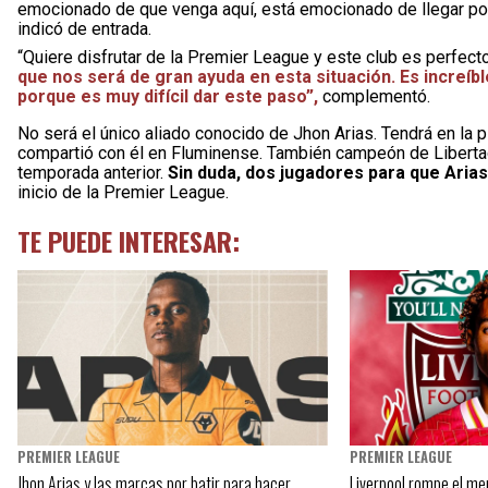
emocionado de que venga aquí, está emocionado de llegar porq
indicó de entrada.
“Quiere disfrutar de la Premier League y este club es perfecto 
que nos será de gran ayuda en esta situación. Es increíbl
porque es muy difícil dar este paso”,
complementó.
No será el único aliado conocido de Jhon Arias. Tendrá en la p
compartió con él en Fluminense. También campeón de Libertado
temporada anterior.
Sin duda, dos jugadores para que Aria
inicio de la Premier League.
TE PUEDE INTERESAR:
PREMIER LEAGUE
PREMIER LEAGUE
Jhon Arias y las marcas por batir para hacer
Liverpool rompe el me