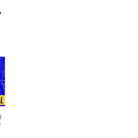
a
.
l
e