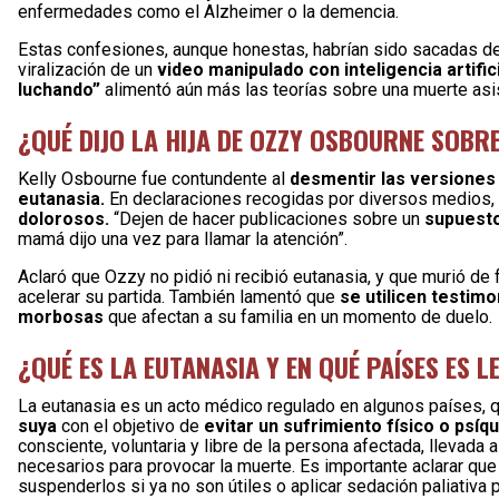
enfermedades como el Alzheimer o la demencia.
Estas confesiones, aunque honestas, habrían sido sacadas de 
viralización de un
video manipulado con inteligencia artif
luchando”
alimentó aún más las teorías sobre una muerte asi
¿QUÉ DIJO LA HIJA DE OZZY OSBOURNE SOBR
Kelly Osbourne fue contundente al
desmentir las versiones
eutanasia.
En declaraciones recogidas por diversos medios, la
dolorosos.
“Dejen de hacer publicaciones sobre un
supuesto
mamá dijo una vez para llamar la atención”.
Aclaró que Ozzy no pidió ni recibió eutanasia, y que murió de
acelerar su partida. También lamentó que
se utilicen testim
morbosas
que afectan a su familia en un momento de duelo.
¿QUÉ ES LA EUTANASIA Y EN QUÉ PAÍSES ES L
La eutanasia es un acto médico regulado en algunos países, 
suya
con el objetivo de
evitar un sufrimiento físico o psíq
consciente, voluntaria y libre de la persona afectada, llevad
necesarios para provocar la muerte. Es importante aclarar qu
suspenderlos si ya no son útiles o aplicar sedación paliativa pa