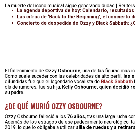
La muerte del ícono musical sigue generando dudas | Reuters
La agenda deportiva de hoy: Calendario, resultados
Las cifras de ‘Back to the Beginning’, el conciert
Concierto de despedida de Ozzy y Black Sabbath: ¿
El fallecimiento de
Ozzy Osbourne
, una de las figuras más 
Como suele suceder con las celebridades de alto perfil,
las 
difundidas fue que el legendario vocalista de
Black Sabbath
h
ola de rumores, fue su hija,
Kelly Osbourne, quien decidió r
su padre.
¿DE QUÉ MURIÓ OZZY OSBOURNE?
Ozzy Osbourne falleció a los
76 años
, tras una larga lucha co
Además de los estragos de ese padecimiento neurológico, tam
2019, lo que lo obligaba a utiliza
r silla de ruedas y a retir