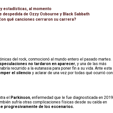
 y estadísticas, al momento
o de despedida de Ozzy Osbourne y Black Sabbath
Con qué canciones cerraron su carrera?
icónicas del rock, conmocionó al mundo entero el pasado martes.
especulaciones no tardaron en aparecer
, y una de las más
abría recurrido a la eutanasia para poner fin a su vida. Ante esta
omper el silencio
y aclarar de una vez por todas qué ocurrió con
ntra el
Parkinson
, enfermedad que le fue diagnosticada en 2019
bién sufría otras complicaciones físicas desde su caída en
arse progresivamente de los escenarios.