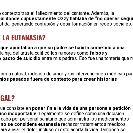
contexto tras el fallecimiento del cantante. Además, la
icial donde supuestamente Ozzy hablaba de “no querer segui
stida, generando confusión y desinformación en redes sociales.
E LA EUTANASIA?
 que apuntaban a que su padre se habría sometido a una
 hija del artista calificó los rumores como
falsos y
 pacto de suicidio
entre mis padres. Eso fue una tontería que 
 forma natural, rodeado de amor y sin intervenciones médicas par
onios pasados fuera de contexto para crear historias
EGAL?
que consiste en
poner fin a la vida de una persona a petición
uico insoportable
. Legalmente se define como una decisión
a a cabo por personal sanitario que administra los medicamentos
e
no se considera eutanasia
rechazar tratamientos médicos,
ra aliviar el dolor, incluso si esto acorta la vida. Tampoco se