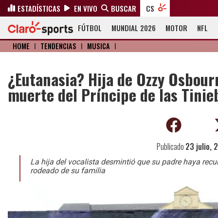
ESTADÍSTICAS
EN VIVO
BUSCAR
CS
FÚTBOL
MUNDIAL 2026
MOTOR
NFL
HOME
I
TENDENCIAS
I
MÚSICA
I
¿Eutanasia? Hija de Ozzy Osbour
muerte del Príncipe de las Tinie
Publicado
23 julio, 
La hija del vocalista desmintió que su padre haya recur
rodeado de su familia