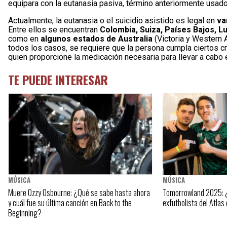
equipara con la eutanasia pasiva, término anteriormente usado 
Actualmente, la eutanasia o el suicidio asistido es legal en
va
Entre ellos se encuentran
Colombia, Suiza, Países Bajos, 
como en
algunos estados de Australia
(Victoria y Western A
todos los casos, se requiere que la persona cumpla ciertos cr
quien proporcione la medicación necesaria para llevar a cabo 
TE PUEDE INTERESAR
MÚSICA
MÚSICA
Muere Ozzy Osbourne: ¿Qué se sabe hasta ahora
Tomorrowland 2025: ¿
y cuál fue su última canción en Back to the
exfutbolista del Atlas 
Beginning?