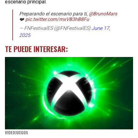
escenario principal.
Preparando el escenario para ti,
@BrunoMars
❤️
pic.twitter.com/mxVB3hB8Fu
— FNFestivalES (@FNFestivalES)
June 17,
2025
TE PUEDE INTERESAR:
VIDEOJUEGOS