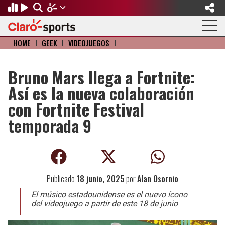
HOME
I
GEEK
I
VIDEOJUEGOS
I
Regresar
Regresar
Regresar
Regresar
Regresar
Regresar
FÚTBOL
MOTOR
BÉISBOL
OLÍMPICOS
OTROS DEPORTES
ACTUALIDAD
Bruno Mars llega a Fortnite:
Así es la nueva colaboración
Fútbol Internacional
Formula 1
Mexicano
Olympic Channel
Básquetbol
Música
con Fortnite Festival
Mundial de Clubes
NASCAR
MLB
Paris 2024
Fútbol Americano
Cine y TV
temporada 9
Concachampions
Gangwon 2024
Ciclismo
Tendencias
Copa Oro
Juegos Paralímpicos
Tenis
Videojuegos
Publicado
18 junio, 2025
por
Alan Osornio
Fútbol de Estufa
Golf
El músico estadounidense es el nuevo ícono
del videojuego a partir de este 18 de junio
Fútbol Femenil
Boxeo