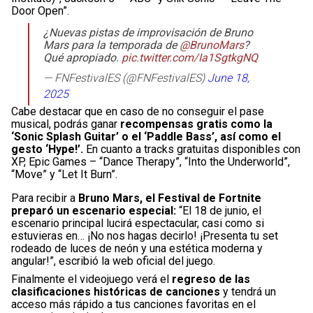
Door Open”.
¿Nuevas pistas de improvisación de Bruno
Mars para la temporada de
@BrunoMars
?
Qué apropiado.
pic.twitter.com/Ia1SgtkgNQ
— FNFestivalES (@FNFestivalES)
June 18,
2025
Cabe destacar que en caso de no conseguir el pase
musical, podrás ganar
recompensas gratis como la
‘Sonic Splash Guitar’ o el ‘Paddle Bass’, así como el
gesto ‘Hype!’.
En cuanto a tracks gratuitas disponibles con
XP, Epic Games – “Dance Therapy”, “Into the Underworld”,
“Move” y “Let It Burn”.
Para recibir a
Bruno Mars, el Festival de Fortnite
preparó un escenario especial:
“El 18 de junio, el
escenario principal lucirá espectacular, casi como si
estuvieras en… ¡No nos hagas decirlo! ¡Presenta tu set
rodeado de luces de neón y una estética moderna y
angular!”, escribió la web oficial del juego.
Finalmente el videojuego verá el
regreso de las
clasificaciones históricas de canciones
y tendrá un
acceso más rápido a tus canciones favoritas en el