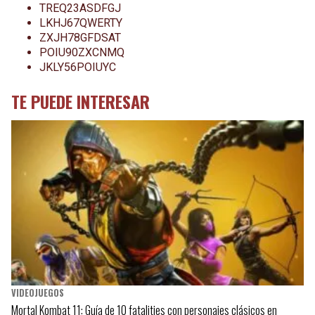
TREQ23ASDFGJ
LKHJ67QWERTY
ZXJH78GFDSAT
POIU90ZXCNMQ
JKLY56POIUYC
TE PUEDE INTERESAR
VIDEOJUEGOS
Mortal Kombat 11: Guía de 10 fatalities con personajes clásicos en