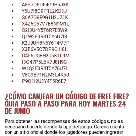
A8S7D6DF4G9H5J3K
Y6U7I8O9P1L2KD3J
S6A7D8F9G1H2J73K
X4Z5C67V7B8N9M1L
O2I3U4Y5T6R7E8W9
Q1W2E3R4T5Y6U7I8
K2J9UH8N5Y6T4M7P
X3B6V5C7DP9O1I8L
D4F6DG8H2J5K1L9M
I3O47P5L6K7J8H9G
W1Q2E3R4T5Y76U7I
V8C9B71N2M3L4K5J
P9O1I2U3Y4T5R6E7
¿CÓMO CANJEAR UN CÓDIGO DE FREE FIRE?
GUÍA PASO A PASO PARA HOY MARTES 24
DE JUNIO
Para obtener las recompensas de estos códigos, no es
necesario hacerlo desde la app del juego. Garena cuenta
con un sitio oficial donde los jugadores pueden ingresar