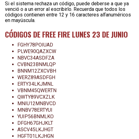
Si el sistema rechaza un código, puede deberse a que ya
venció o a un error al escribirlo. Recuerda que todos los
códigos contienen entre 12 y 16 caracteres alfanuméricos
en mayúscula.
CÓDIGOS DE FREE FIRE LUNES 23 DE JUNIO
FGHY78POIUAD
PLWE90QAZXCW
NBVC34ASDFZA
CVBN23BNMLQP
BNNM12ZXCVBH
WERZ89ASDFGH
ERTY34LKJMNL
VBNM45QWERTN
QWTY89VCXZLK
MNIU12MNBVCD
MNBV78ERTYUI
YUIP56BNMLKO
DFGH67GHJKLT
ASCV45LKJHGT
HGFT01LKJHGN