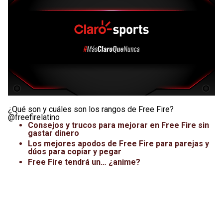
Leagues Cup
UFC
Liga de Expansión MX
Lucha Libre
Liga MX
Juegos Panamericanos
Selección Mexicana
¿Qué son y cuáles son los rangos de Free Fire?
@freefirelatino
Consejos y trucos para mejorar en Free Fire sin
gastar dinero
Los mejores apodos de Free Fire para parejas y
dúos para copiar y pegar
Free Fire tendrá un… ¿anime?