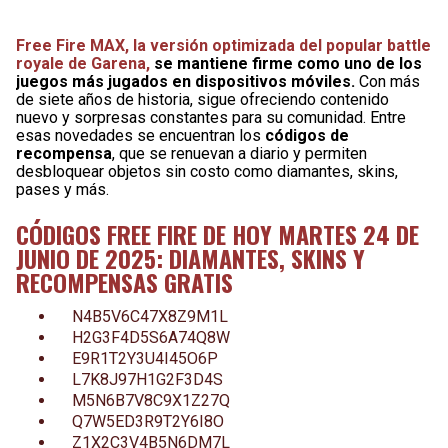
Free Fire MAX, la versión optimizada del popular battle
royale de Garena,
se mantiene firme como uno de los
juegos más jugados en dispositivos móviles.
Con más
de siete años de historia, sigue ofreciendo contenido
nuevo y sorpresas constantes para su comunidad. Entre
esas novedades se encuentran los
códigos de
recompensa
, que se renuevan a diario y permiten
desbloquear objetos sin costo como diamantes, skins,
pases y más.
CÓDIGOS FREE FIRE DE HOY MARTES 24 DE
JUNIO DE 2025: DIAMANTES, SKINS Y
RECOMPENSAS GRATIS
N4B5V6C47X8Z9M1L
H2G3F4D5S6A74Q8W
E9R1T2Y3U4I45O6P
L7K8J97H1G2F3D4S
M5N6B7V8C9X1Z27Q
Q7W5ED3R9T2Y6I8O
Z1X2C3V4B5N6DM7L