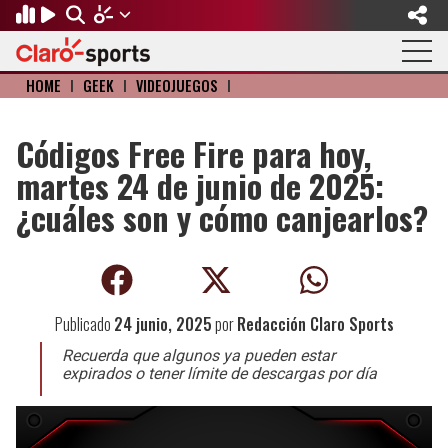
HOME
I
GEEK
I
VIDEOJUEGOS
I
Regresar
Regresar
Regresar
Regresar
Regresar
Regresar
FÚTBOL
MOTOR
BÉISBOL
OLÍMPICOS
OTROS DEPORTES
ACTUALIDAD
Códigos Free Fire para hoy,
martes 24 de junio de 2025:
Fútbol Internacional
Formula 1
Mexicano
Olympic Channel
Básquetbol
Música
¿cuáles son y cómo canjearlos?
Mundial de Clubes
NASCAR
MLB
Paris 2024
Fútbol Americano
Cine y TV
Concachampions
Gangwon 2024
Ciclismo
Tendencias
Publicado
24 junio, 2025
por
Redacción Claro Sports
Copa Oro
Juegos Paralímpicos
Tenis
Videojuegos
Recuerda que algunos ya pueden estar
Fútbol de Estufa
Golf
expirados o tener límite de descargas por día
Fútbol Femenil
Boxeo