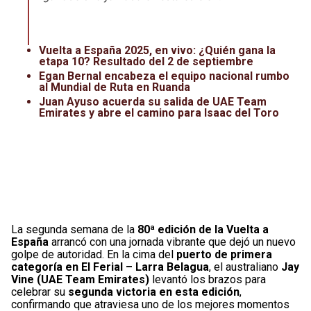
Leagues Cup
UFC
Liga de Expansión MX
Lucha Libre
Vuelta a España 2025, en vivo: ¿Quién gana la
etapa 10? Resultado del 2 de septiembre
Liga MX
Juegos Panamericanos
Egan Bernal encabeza el equipo nacional rumbo
al Mundial de Ruta en Ruanda
Juan Ayuso acuerda su salida de UAE Team
Selección Mexicana
Emirates y abre el camino para Isaac del Toro
La segunda semana de la
80ª edición de la Vuelta a
España
arrancó con una jornada vibrante que dejó un nuevo
golpe de autoridad. En la cima del
puerto de primera
categoría en El Ferial – Larra Belagua
, el australiano
Jay
Vine (UAE Team Emirates)
levantó los brazos para
celebrar su
segunda victoria en esta edición
,
confirmando que atraviesa uno de los mejores momentos