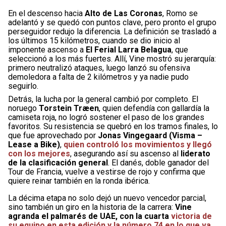
En el descenso hacia
Alto de Las Coronas
, Romo se
adelantó y se quedó con puntos clave, pero pronto el grupo
perseguidor redujo la diferencia. La definición se trasladó a
los últimos 15 kilómetros, cuando se dio inicio al
imponente ascenso a
El Ferial Larra Belagua
, que
seleccionó a los más fuertes. Allí, Vine mostró su jerarquía:
primero neutralizó ataques, luego lanzó su ofensiva
demoledora a falta de 2 kilómetros y ya nadie pudo
seguirlo.
Detrás, la lucha por la general cambió por completo. El
noruego
Torstein Træen
, quien defendía con gallardía la
camiseta roja, no logró sostener el paso de los grandes
favoritos. Su resistencia se quebró en los tramos finales, lo
que fue aprovechado por
Jonas Vingegaard (Visma –
Lease a Bike)
,
quien controló los movimientos y llegó
con los mejores
, asegurando así su ascenso al
liderato
de la clasificación general
. El danés, doble ganador del
Tour de Francia, vuelve a vestirse de rojo y confirma que
quiere reinar también en la ronda ibérica.
La décima etapa no solo dejó un nuevo vencedor parcial,
sino también un giro en la historia de la carrera:
Vine
agranda el palmarés de UAE, con la cuarta
victoria de
su equipo en esta edición y la número 74 en lo que va