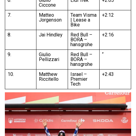
6.
Giulio
Lidl Trek
+2:05
Ciccone
7.
Matteo
Team Visma
+2:12
Jorgenson
| Lease a
Bike
8.
Jai Hindley
Red Bull –
+2:16
BORA –
hansgrohe
9.
Giulio
Red Bull –
“
Pellizzari
BORA –
hansgrohe
10.
Matthew
Israel –
+2:43
Riccitello
Premier
Tech