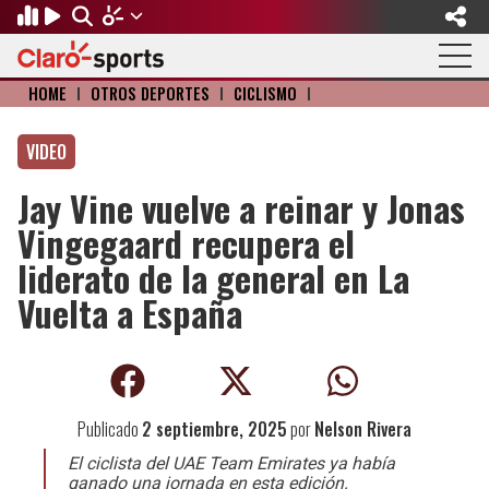
HOME
I
OTROS DEPORTES
I
CICLISMO
I
Regresar
Regresar
Regresar
Regresar
Regresar
Regresar
VIDEO
FÚTBOL
MOTOR
BÉISBOL
OLÍMPICOS
OTROS DEPORTES
ACTUALIDAD
Jay Vine vuelve a reinar y Jonas
Fútbol Internacional
Formula 1
Mexicano
Olympic Channel
Básquetbol
Música
Vingegaard recupera el
Mundial de Clubes
NASCAR
MLB
Paris 2024
Fútbol Americano
Cine y TV
liderato de la general en La
Vuelta a España
Concachampions
Gangwon 2024
Ciclismo
Tendencias
Copa Oro
Juegos Paralímpicos
Tenis
Videojuegos
Fútbol de Estufa
Golf
Publicado
2 septiembre, 2025
por
Nelson Rivera
Fútbol Femenil
Boxeo
El ciclista del UAE Team Emirates ya había
ganado una jornada en esta edición.