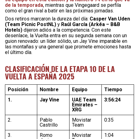
de la temporada
, mientras que Vingegaard se perfila
como el gran rival a batir en las próximas jornadas.
Dos retiros marcaron la dureza del día:
Casper Van Uden
(Team Picnic PostNL)
y
Raúl García (Arkéa – B&B
Hotels)
dijeron adiós a la competencia. Con este
desenlace, la Vuelta entra en su segunda semana con un
guion renovado: un líder sólido, un Jay Vine imparable en
las montañas y una general que promete emociones hasta
el último día.
CLASIFICACIÓN DE LA ETAPA 10 DE LA
VUELTA A ESPAÑA 2025
Posición
Nombre
Equipo
Tiempo
1.
Jay Vine
UAE Team
3:56:24
Emirates –
XRG
2.
Pablo
Movistar
0:35
Castrillo
Team
3.
Romo
Movistar
1:04