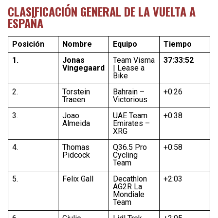
CLASIFICACIÓN GENERAL DE LA VUELTA A
ESPAÑA
Posición
Nombre
Equipo
Tiempo
1.
Jonas
Team Visma
37:33:52
Vingegaard
| Lease a
Bike
2.
Torstein
Bahrain –
+0:26
Traeen
Victorious
3.
Joao
UAE Team
+0:38
Almeida
Emirates –
XRG
4.
Thomas
Q36.5 Pro
+0:58
Pidcock
Cycling
Team
5.
Felix Gall
Decathlon
+2:03
AG2R La
Mondiale
Team