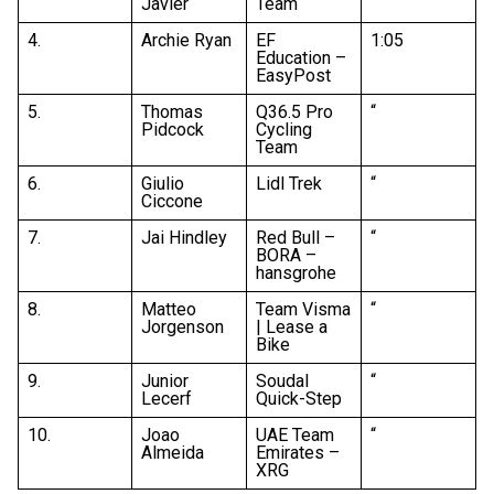
Javier
Team
4.
Archie Ryan
EF
1:05
Education –
EasyPost
5.
Thomas
Q36.5 Pro
“
Pidcock
Cycling
Team
6.
Giulio
Lidl Trek
“
Ciccone
7.
Jai Hindley
Red Bull –
“
BORA –
hansgrohe
8.
Matteo
Team Visma
“
Jorgenson
| Lease a
Bike
9.
Junior
Soudal
“
Lecerf
Quick-Step
10.
Joao
UAE Team
“
Almeida
Emirates –
XRG