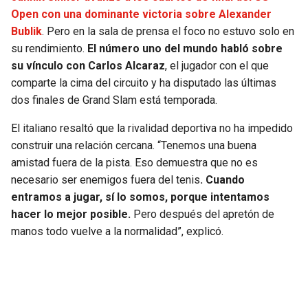
JAGUARS
WIZARDS
Open con una dominante victoria sobre Alexander
Bublik
. Pero en la sala de prensa el foco no estuvo solo en
su rendimiento.
El número uno del mundo habló sobre
TITANS
WARRIORS
su vínculo con Carlos Alcaraz
, el jugador con el que
comparte la cima del circuito y ha disputado las últimas
COWBOYS
CLIPPERS
dos finales de Grand Slam está temporada.
GIANTS
LAKERS
El italiano resaltó que la rivalidad deportiva no ha impedido
construir una relación cercana. “Tenemos una buena
EAGLES
SUNS
amistad fuera de la pista. Eso demuestra que no es
necesario ser enemigos fuera del tenis
. Cuando
COMMANDERS
KINGS
entramos a jugar, sí lo somos, porque intentamos
hacer lo mejor posible.
Pero después del apretón de
CARDINALS
MAVERICKS
manos todo vuelve a la normalidad”, explicó.
RAMS
ROCKETS
49ERS
GRIZZLIES