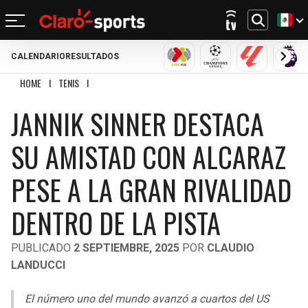
CALENDARIO
RESULTADOS
REGRESAR
REGRESAR
REGRESAR
REGRESAR
REGRESAR
REGRESAR
REGRESAR
REGRESAR
LIGA MX
CHAMPIONS LEAGU
LALIGA
PRE
HOME
I
TENIS
I
JANNIK SINNER DESTACA SU AMISTAD CON ALCARAZ PESE A 
FÚTBOL
FÚTBOL INTERNACIONAL
MOTOR
NFL
NBA
BÉISBOL
OTROS DEPORTES
ACTUALIDAD
JANNIK SINNER DESTACA
MUNDIAL 2026
CHAMPIONS LEAGUE
FÓRMULA 1
MEXICANO
CICLISMO
TENDENCIAS
BILLS
CELTICS
SU AMISTAD CON ALCARAZ
LIGA MX
LALIGA
NASCAR
MLB
TENIS
MÚSICA
DOLPHINS
NETS
PESE A LA GRAN RIVALIDAD
SELECCIÓN MEXICANA
PREMIER LEAGUE
BOXEO
CINE Y TV
PATRIOTS
KNICKS
DENTRO DE LA PISTA
CONCACHAMPIONS
SERIE A
GOLF
VIDEOJUEGOS
JETS
76ERS
PUBLICADO
2 SEPTIEMBRE, 2025
POR
CLAUDIO
FÚTBOL DE ESTUFA
BUNDESLIGA
UFC
LANDUCCI
BRONCOS
RAPTORS
FÚTBOL FEMENIL
LIGUE 1
El número uno del mundo avanzó a cuartos del US
CHIEFS
BULLS