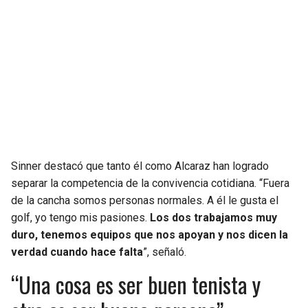
SEAHAWKS
PELICANS
BEARS
SPURS
LIONS
NUGGETS
PACKERS
TIMBERWOLVES
Sinner destacó que tanto él como Alcaraz han logrado
VIKINGS
THUNDER
separar la competencia de la convivencia cotidiana. “Fuera
de la cancha somos personas normales. A él le gusta el
FALCONS
TRAIL BLAZERS
golf, yo tengo mis pasiones.
Los dos trabajamos muy
duro, tenemos equipos que nos apoyan y nos dicen la
PANTHERS
JAZZ
verdad cuando hace falta
”, señaló.
“Una cosa es ser buen tenista y
SAINTS