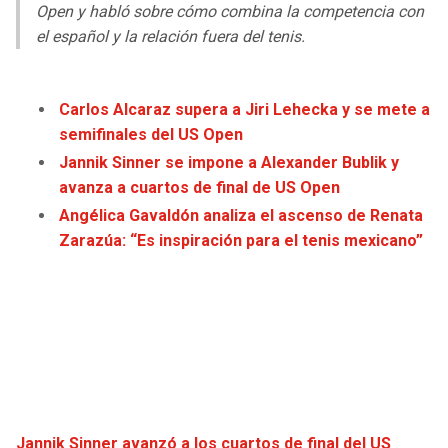
LIGA DE EXPANSIÓN MX
UEFA EUROPA LEAGUE
Open y habló sobre cómo combina la competencia con
el español y la relación fuera del tenis.
RAIDERS
CAVALIERS
LEAGUES CUP
UEFA CONFERENCE LEAGUE
MLS
CHARGERS
PISTONS
Carlos Alcaraz supera a Jiri Lehecka y se mete a
semifinales del US Open
COPA LIBERTADORES
RAVENS
PACERS
Jannik Sinner se impone a Alexander Bublik y
avanza a cuartos de final de US Open
COPA SUDAMERICANA
BENGALS
BUCKS
Angélica Gavaldón analiza el ascenso de Renata
LIGA BETPLAY
Zarazúa: “Es inspiración para el tenis mexicano”
BROWNS
HAWKS
OTRAS LIGAS
STEELERS
HORNETS
TEXANS
HEAT
COLTS
MAGIC
Jannik Sinner avanzó a los cuartos de final del US