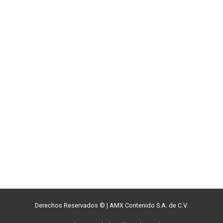
Derechos Reservados ©
|
AMX Contenido S.A. de C.V.