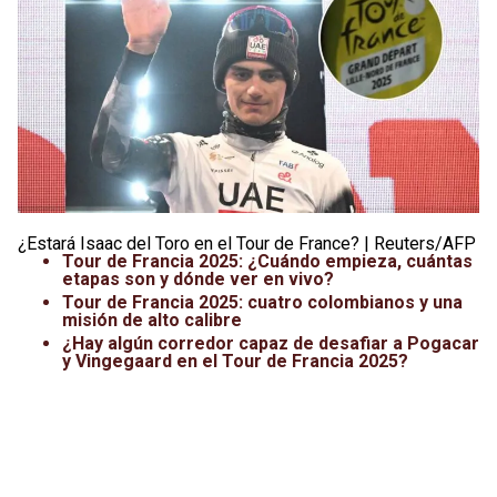
Leagues Cup
UFC
Liga de Expansión MX
Lucha Libre
Liga MX
Juegos Panamericanos
Selección Mexicana
¿Estará Isaac del Toro en el Tour de France? | Reuters/AFP
Tour de Francia 2025: ¿Cuándo empieza, cuántas
etapas son y dónde ver en vivo?
Tour de Francia 2025: cuatro colombianos y una
misión de alto calibre
¿Hay algún corredor capaz de desafiar a Pogacar
y Vingegaard en el Tour de Francia 2025?