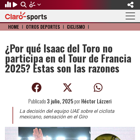
HOME
I
OTROS DEPORTES
I
CICLISMO
I
Regresar
Regresar
Regresar
Regresar
Regresar
Regresar
FÚTBOL
MOTOR
BÉISBOL
OLÍMPICOS
OTROS DEPORTES
ACTUALIDAD
¿Por qué Isaac del Toro no
participa en el Tour de Francia
Fútbol Internacional
Formula 1
Mexicano
Olympic Channel
Básquetbol
Música
2025? Estas son las razones
Mundial de Clubes
NASCAR
MLB
Paris 2024
Fútbol Americano
Cine y TV
Concachampions
Gangwon 2024
Ciclismo
Tendencias
Publicado
3 julio, 2025
por
Héctor Lázzeri
Copa Oro
Juegos Paralímpicos
Tenis
Videojuegos
La decisión del equipo UAE sobre el ciclista
Fútbol de Estufa
Golf
mexicano, sensación en el Giro
Fútbol Femenil
Boxeo