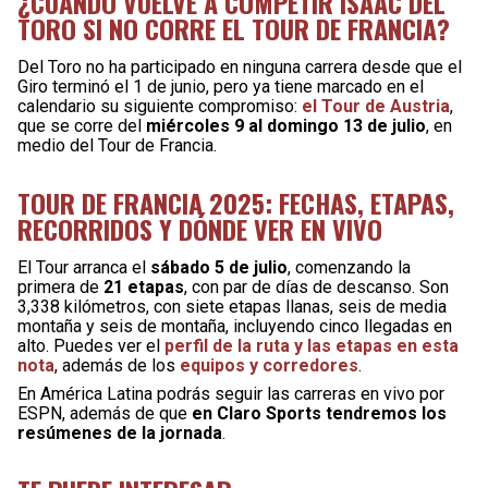
¿CUÁNDO VUELVE A COMPETIR ISAAC DEL
TORO SI NO CORRE EL TOUR DE FRANCIA?
Del Toro no ha participado en ninguna carrera desde que el
Giro terminó el 1 de junio, pero ya tiene marcado en el
calendario su siguiente compromiso:
el Tour de Austria
,
que se corre del
miércoles 9 al domingo 13 de julio
, en
medio del Tour de Francia.
TOUR DE FRANCIA 2025: FECHAS, ETAPAS,
RECORRIDOS Y DÓNDE VER EN VIVO
El Tour arranca el
sábado 5 de julio
, comenzando la
primera de
21 etapas
, con par de días de descanso. Son
3,338 kilómetros, con siete etapas llanas, seis de media
montaña y seis de montaña, incluyendo cinco llegadas en
alto. Puedes ver el
perfil de la ruta y las etapas en esta
nota
, además de los
equipos y corredores
.
En América Latina podrás seguir las carreras en vivo por
ESPN, además de que
en Claro Sports tendremos los
resúmenes de la jornada
.