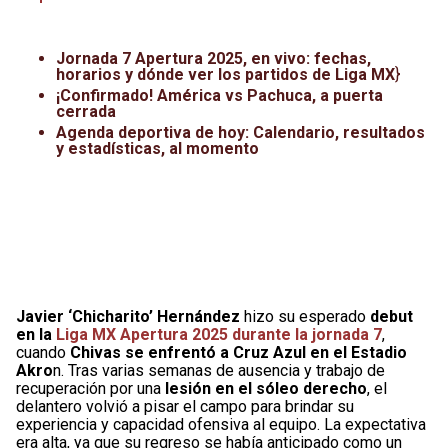
Leagues Cup
UFC
Jornada 7 Apertura 2025, en vivo: fechas,
Liga de Expansión MX
Lucha Libre
horarios y dónde ver los partidos de Liga MX
}
¡Confirmado! América vs Pachuca, a puerta
Liga MX
Juegos Panamericanos
cerrada
Agenda deportiva de hoy: Calendario, resultados
y estadísticas, al momento
Selección Mexicana
Javier ‘Chicharito’ Hernández
hizo su esperado
debut
en la
Liga MX Apertura 2025 durante la jornada 7
,
cuando
Chivas se enfrentó a Cruz Azul en el Estadio
Akro
n. Tras varias semanas de ausencia y trabajo de
recuperación por una
lesión en el sóleo derecho
, el
delantero volvió a pisar el campo para brindar su
experiencia y capacidad ofensiva al equipo. La expectativa
era alta, ya que su regreso se había anticipado como un