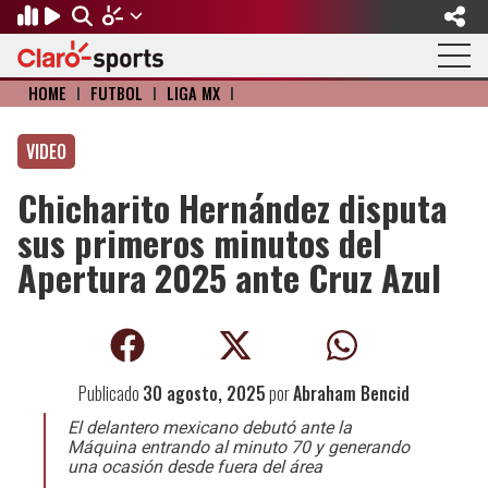
HOME
I
FÚTBOL
I
LIGA MX
I
Regresar
Regresar
Regresar
Regresar
Regresar
Regresar
VIDEO
FÚTBOL
MOTOR
BÉISBOL
OLÍMPICOS
OTROS DEPORTES
ACTUALIDAD
Chicharito Hernández disputa
Fútbol Internacional
Formula 1
Mexicano
Olympic Channel
Básquetbol
Música
sus primeros minutos del
Mundial de Clubes
NASCAR
MLB
Paris 2024
Fútbol Americano
Cine y TV
Apertura 2025 ante Cruz Azul
Concachampions
Gangwon 2024
Ciclismo
Tendencias
Copa Oro
Juegos Paralímpicos
Tenis
Videojuegos
Publicado
30 agosto, 2025
por
Abraham Bencid
Fútbol de Estufa
Golf
El delantero mexicano debutó ante la
Máquina entrando al minuto 70 y generando
Fútbol Femenil
Boxeo
una ocasión desde fuera del área