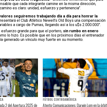
nsable que cada integrante camine en la misma dirección,
 camino es claro: unidad, esfuerzo y pertenencia”.
valores seguiremos trabajando día a día para honrar la
epresentará el Club Atlético Newell’s Old Boys una compensación
iables a cargo de Pumas, llegando así a los u$s 2.000.000″.
n esfuerzo grande para que el portero,
sin rumbo en enero
mo lo hizo. Es posible que en los próximos días el entrenador
bía generado un vínculo muy fuerte en su momento.
ICA
FÚTBOL CENTROAMÉRICA
nada 2 del Apertura 2025 de
Atento Comunicaciones: Darwin Lom en la órbi