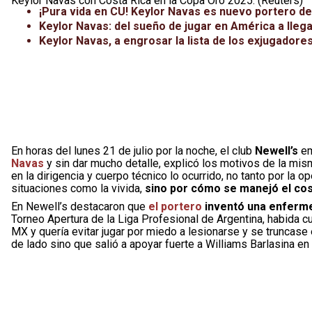
Keylor Navas con Costa Rica en la Copa Oro 2025. (Reuters)
¡Pura vida en CU! Keylor Navas es nuevo portero d
Keylor Navas: del sueño de jugar en América a lle
Keylor Navas, a engrosar la lista de los exjugadore
En horas del lunes 21 de julio por la noche, el club
Newell’s
em
Navas
y sin dar mucho detalle, explicó los motivos de la mis
en la dirigencia y cuerpo técnico lo ocurrido, no tanto por la
situaciones como la vivida,
sino por cómo se manejó el co
En Newell’s destacaron que
el portero
inventó una enferm
Torneo Apertura de la Liga Profesional de Argentina, habida 
MX y quería evitar jugar por miedo a lesionarse y se truncase 
de lado sino que salió a apoyar fuerte a Williams Barlasina en 