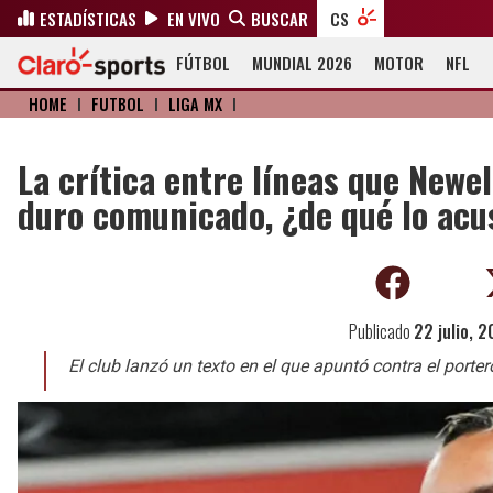
ESTADÍSTICAS
EN VIVO
BUSCAR
CS
FÚTBOL
MUNDIAL 2026
MOTOR
NFL
HOME
I
FÚTBOL
I
LIGA MX
I
La crítica entre líneas que Newel
duro comunicado, ¿de qué lo ac
Publicado
22 julio, 
El club lanzó un texto en el que apuntó contra el porte