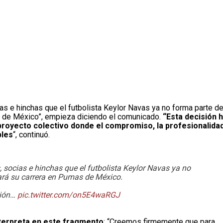
ias e hinchas que el futbolista Keylor Navas ya no forma parte de
as de México”, empieza diciendo el comunicado.
“Esta decisión 
proyecto colectivo donde el compromiso, la profesionalidad
bles
“, continuó.
, socias e hinchas que el futbolista Keylor Navas ya no
uará su carrera en Pumas de México.
ción…
pic.twitter.com/on5E4waRGJ
terpreta en este fragmento
: “Creemos firmemente que para