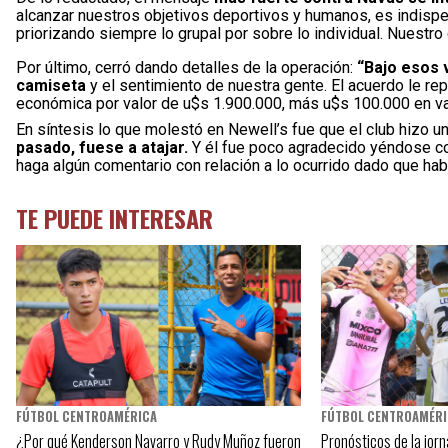
alcanzar nuestros objetivos deportivos y humanos, es indispe
priorizando siempre lo grupal por sobre lo individual. Nuestro
Por último, cerró dando detalles de la operación:
“Bajo esos 
camiseta
y el sentimiento de nuestra gente. El acuerdo le r
económica por valor de u$s 1.900.000, más u$s 100.000 en var
En síntesis lo que molestó en Newell’s fue que el club hizo u
pasado, fuese a atajar.
Y él fue poco agradecido yéndose co
haga algún comentario con relación a lo ocurrido dado que ha
TE PUEDE INTERESAR
FÚTBOL CENTROAMÉRICA
FÚTBOL CENTROAMÉR
¿Por qué Kenderson Navarro y Rudy Muñoz fueron
Pronósticos de la jor