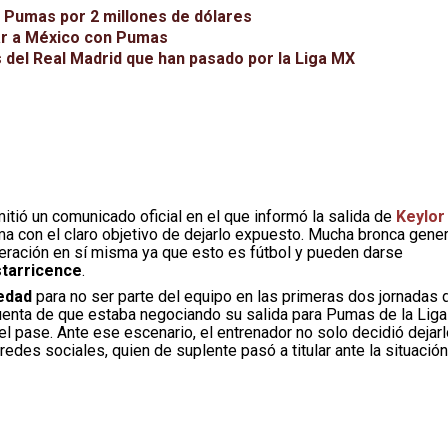
e Pumas por 2 millones de dólares
gar a México con Pumas
s del Real Madrid que han pasado por la Liga MX
itió un comunicado oficial en el que informó la salida de
Keylor
ma con el claro objetivo de dejarlo expuesto. Mucha bronca gene
 operación en sí misma ya que esto es fútbol y pueden darse
starricence
.
edad
para no ser parte del equipo en las primeras dos jornadas 
cuenta de que estaba negociando su salida para Pumas de la Liga
el pase. Ante ese escenario, el entrenador no solo decidió dejar
redes sociales, quien de suplente pasó a titular ante la situación