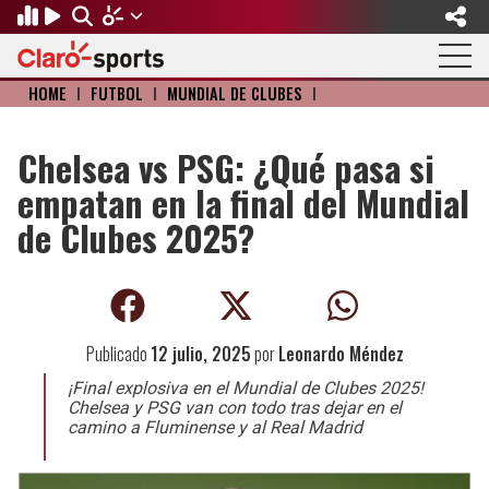
HOME
I
FÚTBOL
I
MUNDIAL DE CLUBES
I
Regresar
Regresar
Regresar
Regresar
Regresar
Regresar
FÚTBOL
MOTOR
BÉISBOL
OLÍMPICOS
OTROS DEPORTES
ACTUALIDAD
Chelsea vs PSG: ¿Qué pasa si
empatan en la final del Mundial
Fútbol Internacional
Formula 1
Mexicano
Olympic Channel
Básquetbol
Música
de Clubes 2025?
Mundial de Clubes
NASCAR
MLB
Paris 2024
Fútbol Americano
Cine y TV
Concachampions
Gangwon 2024
Ciclismo
Tendencias
Publicado
12 julio, 2025
por
Leonardo Méndez
Copa Oro
Juegos Paralímpicos
Tenis
Videojuegos
¡Final explosiva en el Mundial de Clubes 2025!
Fútbol de Estufa
Golf
Chelsea y PSG van con todo tras dejar en el
camino a Fluminense y al Real Madrid
Fútbol Femenil
Boxeo