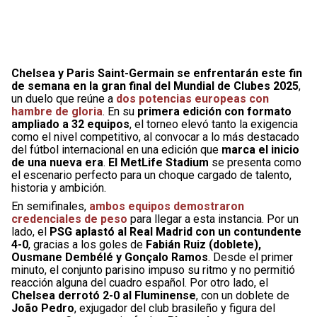
Chelsea y Paris Saint-Germain se enfrentarán este fin
de semana en la gran final del Mundial de Clubes 2025
,
un duelo que reúne a
dos potencias europeas con
hambre de gloria
. En su
primera edición con formato
ampliado a 32 equipos
, el torneo elevó tanto la exigencia
como el nivel competitivo, al convocar a lo más destacado
del fútbol internacional en una edición que
marca el inicio
de una nueva era
.
El MetLife Stadium
se presenta como
el escenario perfecto para un choque cargado de talento,
historia y ambición.
En semifinales,
ambos equipos demostraron
credenciales de peso
para llegar a esta instancia. Por un
lado, el
PSG aplastó al Real Madrid con un contundente
4-0
, gracias a los goles de
Fabián Ruiz (doblete),
Ousmane Dembélé y Gonçalo Ramos
. Desde el primer
minuto, el conjunto parisino impuso su ritmo y no permitió
reacción alguna del cuadro español. Por otro lado, el
Chelsea derrotó 2-0 al Fluminense
, con un doblete de
João Pedro
, exjugador del club brasileño y figura del