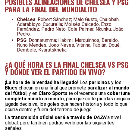
POSIBLES ALINEACIONES DE CHELSEA Y PSG
PARA LA FINAL DEL MUNDIALITO
Chelsea
: Robert Sánchez; Malo Gusto, Chalobah,
Adarabioyo, Cucurella; Moisés Caicedo, Enzo
Fernández; Pedro Neto, Cole Palmer, Nkunku; João
Pedro.
PSG
: Donnarumma; Hakimi, Marquinhos, Beraldo,
Nuno Mendes; Joao Neves, Vitinha, Fabián; Doué,
Dembélé, Kvaratskhelia.
¿A QUÉ HORA ES LA FINAL CHELSEA VS PSG
Y DÓNDE VER EL PARTIDO EN VIVO?
¡La hora de la verdad ha llegado!
Los
parisinos
y los
Blues
chocan en una final que promete
paralizar al mundo
del fútbol
, y en
Claro Sports
te ofrecemos una
cobertura
completa minuto a minuto
, para que no te pierdas ninguna
jugada decisiva, los goles que hacen historia y todo lo que
ocurra dentro y fuera del terreno de juego.
La
transmisión oficial será a través de
DAZN
a nivel
global, pero también podrás verlo por las siguientes
señales: