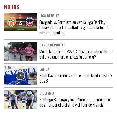
NOTAS
LIGA BETPLAY
Envigado vs Fortaleza en vivo la Liga BetPlay
Dimayor 2025-II: resultado y goles de la fecha 1,
en directo online
OTROS DEPORTES
Medio Maratón CDMX: ¿Cuál será la ruta calle por
calle y a qué hora empieza la carrera?
LALIGA
Santi Cazorla renueva con el Real Oviedo hasta el
2026
CICLISMO
Santiago Buitrago y Joao Almeida, una muestra
de amor por el ciclismo y el Tour de Francia