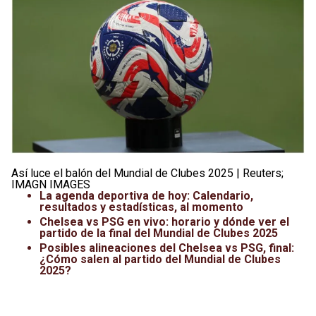
Leagues Cup
UFC
Liga de Expansión MX
Lucha Libre
Liga MX
Juegos Panamericanos
Selección Mexicana
Así luce el balón del Mundial de Clubes 2025 | Reuters;
IMAGN IMAGES
La agenda deportiva de hoy: Calendario,
resultados y estadísticas, al momento
Chelsea vs PSG en vivo: horario y dónde ver el
partido de la final del Mundial de Clubes 2025
Posibles alineaciones del Chelsea vs PSG, final:
¿Cómo salen al partido del Mundial de Clubes
2025?