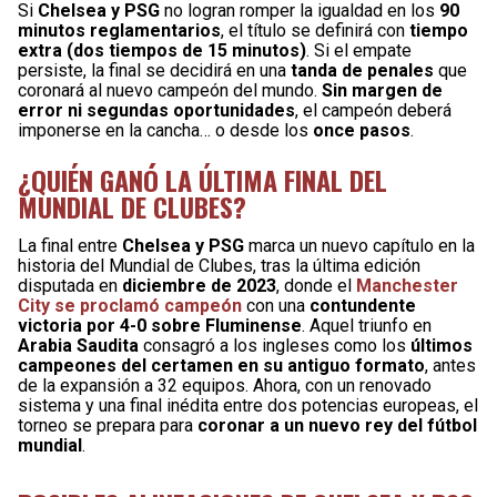
Si
Chelsea y PSG
no logran romper la igualdad en los
90
minutos reglamentarios
, el título se definirá con
tiempo
extra (dos tiempos de 15 minutos)
. Si el empate
persiste, la final se decidirá en una
tanda de penales
que
coronará al nuevo campeón del mundo.
Sin margen de
error ni segundas oportunidades
, el campeón deberá
imponerse en la cancha… o desde los
once pasos
.
¿QUIÉN GANÓ LA ÚLTIMA FINAL DEL
MUNDIAL DE CLUBES?
La final entre
Chelsea y PSG
marca un nuevo capítulo en la
historia del Mundial de Clubes, tras la última edición
disputada en
diciembre de 2023
, donde el
Manchester
City se proclamó campeón
con una
contundente
victoria por 4-0 sobre Fluminense
. Aquel triunfo en
Arabia Saudita
consagró a los ingleses como los
últimos
campeones del certamen en su antiguo formato
, antes
de la expansión a 32 equipos. Ahora, con un renovado
sistema y una final inédita entre dos potencias europeas, el
torneo se prepara para
coronar a un nuevo rey del fútbol
mundial
.