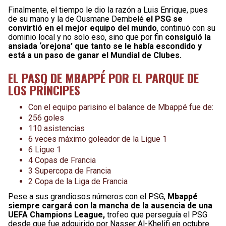
Finalmente, el tiempo le dio la razón a Luis Enrique, pues
de su mano y la de Ousmane Dembelé
el PSG se
convirtió en el mejor equipo del mundo
, continuó con su
dominio local y no solo eso, sino que por fin
consiguió la
ansiada ‘orejona’ que tanto se le había escondido y
está a un paso de ganar el Mundial de Clubes.
EL PASO DE MBAPPÉ POR EL PARQUE DE
LOS PRÍNCIPES
Con el equipo parisino el balance de Mbappé fue de:
256 goles
110 asistencias
6 veces máximo goleador de la Ligue 1
6 Ligue 1
4 Copas de Francia
3 Supercopa de Francia
2 Copa de la Liga de Francia
Pese a sus grandiosos números con el PSG,
Mbappé
siempre cargará con la mancha de la ausencia de una
UEFA Champions League,
trofeo que perseguía el PSG
desde que fue adquirido por Nasser Al-Khelifi en octubre