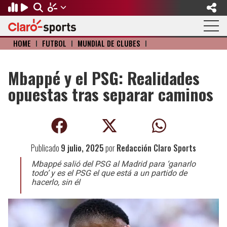
HOME
I
FÚTBOL
I
MUNDIAL DE CLUBES
I
Regresar
Regresar
Regresar
Regresar
Regresar
Regresar
FÚTBOL
MOTOR
BÉISBOL
OLÍMPICOS
OTROS DEPORTES
ACTUALIDAD
Mbappé y el PSG: Realidades
opuestas tras separar caminos
Fútbol Internacional
Formula 1
Mexicano
Olympic Channel
Básquetbol
Música
Mundial de Clubes
NASCAR
MLB
Paris 2024
Fútbol Americano
Cine y TV
Concachampions
Gangwon 2024
Ciclismo
Tendencias
Publicado
9 julio, 2025
por
Redacción Claro Sports
Copa Oro
Juegos Paralímpicos
Tenis
Videojuegos
Mbappé salió del PSG al Madrid para ‘ganarlo
todo’ y es el PSG el que está a un partido de
hacerlo, sin él
Fútbol de Estufa
Golf
Fútbol Femenil
Boxeo