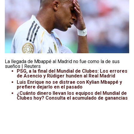
Leagues Cup
UFC
Liga de Expansión MX
Lucha Libre
Liga MX
Juegos Panamericanos
Selección Mexicana
La llegada de Mbappé al Madrid no fue como la de sus
sueños | Reuters
PSG, a la final del Mundial de Clubes: Los errores
de Asencio y Rüdiger hunden al Real Madrid
Luis Enrique no se distrae con Kylian Mbappé y
prefiere dejarlo en el pasado
¿Cuánto dinero llevan los equipos del Mundial de
Clubes hoy? Consulta el acumulado de ganancias