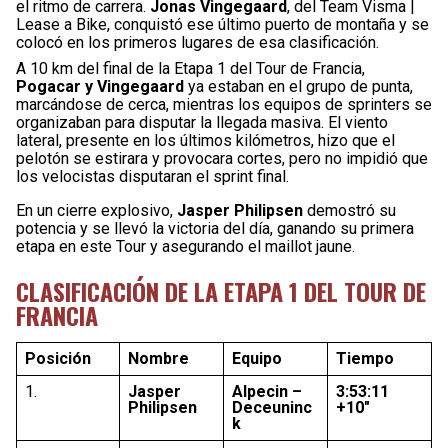
el ritmo de carrera.
Jonas Vingegaard
, del Team Visma |
Lease a Bike, conquistó ese último puerto de montaña y se
colocó en los primeros lugares de esa clasificación.
A 10 km del final de la Etapa 1 del Tour de Francia,
Pogacar y Vingegaard
ya estaban en el grupo de punta,
marcándose de cerca, mientras los equipos de sprinters se
organizaban para disputar la llegada masiva. El viento
lateral, presente en los últimos kilómetros, hizo que el
pelotón se estirara y provocara cortes, pero no impidió que
los velocistas disputaran el sprint final.
En un cierre explosivo,
Jasper Philipsen
demostró su
potencia y se llevó la victoria del día, ganando su primera
etapa en este Tour y asegurando el maillot jaune.
CLASIFICACIÓN DE LA ETAPA 1 DEL TOUR DE
FRANCIA
Posición
Nombre
Equipo
Tiempo
1.
Jasper
Alpecin –
3:53:11
Philipsen
Deceuninc
+10″
k