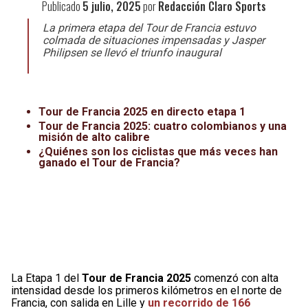
Publicado
5 julio, 2025
por
Redacción Claro Sports
Leagues Cup
UFC
La primera etapa del Tour de Francia estuvo
colmada de situaciones impensadas y Jasper
Liga de Expansión MX
Lucha Libre
Philipsen se llevó el triunfo inaugural
Liga MX
Juegos Panamericanos
Selección Mexicana
Tour de Francia 2025 en directo etapa 1
Tour de Francia 2025: cuatro colombianos y una
misión de alto calibre
¿Quiénes son los ciclistas que más veces han
ganado el Tour de Francia?
La Etapa 1 del
Tour de Francia 2025
comenzó con alta
intensidad desde los primeros kilómetros en el norte de
Francia, con salida en Lille y
un recorrido de 166