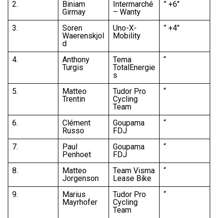
2.
Biniam
Intermarché
” +6″
Girmay
– Wanty
3.
Soren
Uno-X-
” +4″
Waerenskjol
Mobility
d
4.
Anthony
Tema
“
Turgis
TotalEnergie
s
5.
Matteo
Tudor Pro
“
Trentin
Cycling
Team
6.
Clément
Goupama
“
Russo
FDJ
7.
Paul
Goupama
“
Penhoet
FDJ
8.
Matteo
Team Visma
“
Jorgenson
Lease Bike
9.
Marius
Tudor Pro
“
Mayrhofer
Cycling
Team