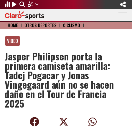
HOME
I
OTROS DEPORTES
I
CICLISMO
I
Regresar
Regresar
Regresar
Regresar
Regresar
Regresar
VIDEO
FÚTBOL
MOTOR
BÉISBOL
OLÍMPICOS
OTROS DEPORTES
ACTUALIDAD
Jasper Philipsen porta la
Fútbol Internacional
Formula 1
Mexicano
Olympic Channel
Básquetbol
Música
primera camiseta amarilla:
Mundial de Clubes
NASCAR
MLB
Paris 2024
Fútbol Americano
Cine y TV
Tadej Pogacar y Jonas
Vingegaard aún no se hacen
Concachampions
Gangwon 2024
Ciclismo
Tendencias
daño en el Tour de Francia
Copa Oro
Juegos Paralímpicos
Tenis
Videojuegos
2025
Fútbol de Estufa
Golf
Fútbol Femenil
Boxeo