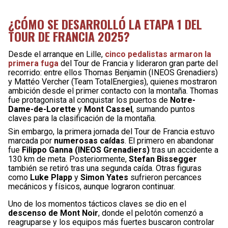
¿CÓMO SE DESARROLLÓ LA ETAPA 1 DEL
TOUR DE FRANCIA 2025?
Desde el arranque en Lille,
cinco pedalistas armaron la
primera fuga
del Tour de Francia y lideraron gran parte del
recorrido: entre ellos Thomas Benjamin (INEOS Grenadiers)
y Mattéo Vercher (Team TotalEnergies), quienes mostraron
ambición desde el primer contacto con la montaña. Thomas
fue protagonista al conquistar los puertos de
Notre-
Dame-de-Lorette
y
Mont Cassel
, sumando puntos
claves para la clasificación de la montaña.
Sin embargo, la primera jornada del Tour de Francia estuvo
marcada por
numerosas caídas
. El primero en abandonar
fue
Filippo Ganna (INEOS Grenadiers)
tras un accidente a
130 km de meta. Posteriormente,
Stefan Bissegger
también se retiró tras una segunda caída. Otras figuras
como
Luke Plapp
y
Simon Yates
sufrieron percances
mecánicos y físicos, aunque lograron continuar.
Uno de los momentos tácticos claves se dio en el
descenso de Mont Noir
, donde el pelotón comenzó a
reagruparse y los equipos más fuertes buscaron controlar