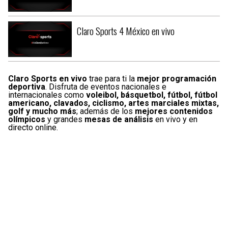
Leagues Cup
UFC
Claro Sports 4 México en vivo
Liga de Expansión MX
Lucha Libre
Liga MX
Juegos Panamericanos
Selección Mexicana
Claro Sports en vivo
trae para ti la
mejor programación
deportiva
. Disfruta de eventos nacionales e
internacionales como
voleibol, básquetbol, fútbol, fútbol
americano, clavados, ciclismo, artes marciales mixtas,
golf y mucho más
; además de los
mejores contenidos
olímpicos
y grandes
mesas de análisis
en vivo y en
directo online.