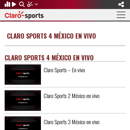
Regresar
Regresar
Regresar
Regresar
Regresar
Regresar
CLARO SPORTS 4 MÉXICO EN VIVO
FÚTBOL
MOTOR
BÉISBOL
OLÍMPICOS
OTROS DEPORTES
ACTUALIDAD
Fútbol Internacional
Formula 1
Mexicano
Olympic Channel
Básquetbol
Música
CLARO SPORTS 4 MÉXICO EN VIVO
Mundial de Clubes
NASCAR
MLB
Paris 2024
Fútbol Americano
Cine y TV
Claro Sports – En vivo
Concachampions
Gangwon 2024
Ciclismo
Tendencias
Copa Oro
Juegos Paralímpicos
Tenis
Videojuegos
Claro Sports 2 México en vivo
Fútbol de Estufa
Golf
Claro Sports 3 México en vivo
Fútbol Femenil
Boxeo