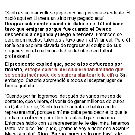
“Santi es un maravilloso jugador y una persona excelente. Él
nació aquí en Llanera, un sitio muy pegado aquí.
Desgraciadamente cuando brillaba en el fútbol base
tuvo que emigrar porque fue cuando el Oviedo
descendió a segunda y luego a tercera
. Entonces se
perdieron muchos talentos y tuvo que ir al Villarreal. Pero él
tenía esa espinita clavada de regresar al equipo de sus
orígenes, en el cual nunca había debutado en fútbol
profesional”.
El presidente explicó que, pese a los esfuerzos por
ficharlo,
el tope salarial del club era tan limitado que
se sentía incómodo de siquiera plantearle la cifra
. Sin
embargo, Cazorla sorprendió a todos al aceptar jugar de
forma gratuita.
“Cuando por fin logramos, después de varios meses de
contacto, que viniera, él venía de ganar millones de euros
en Qatar. Le dije, ‘Santi, lo del contrato lo hablo con tu
representante’, porque a mí me daba pena decirle lo que le
podíamos ofrecer por el límite salarial que teníamos.
Entonces hablo con su representante, le dije, mira, tenemos
tanto. Me dice, ‘No, pues, ¿cómo le voy a decir eso a Santi?
Me va a matar’.
Digo, ‘Bueno, pues es lo que hay’, y le