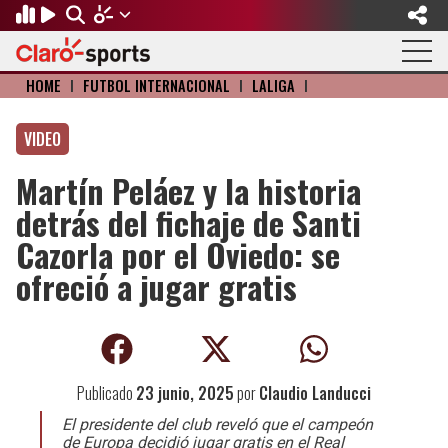
HOME
I
FÚTBOL INTERNACIONAL
I
LALIGA
I
Regresar
Regresar
Regresar
Regresar
Regresar
Regresar
VIDEO
FÚTBOL
MOTOR
BÉISBOL
OLÍMPICOS
OTROS DEPORTES
ACTUALIDAD
Martín Peláez y la historia
Fútbol Internacional
Formula 1
Mexicano
Olympic Channel
Básquetbol
Música
detrás del fichaje de Santi
Mundial de Clubes
NASCAR
MLB
Paris 2024
Fútbol Americano
Cine y TV
Cazorla por el Oviedo: se
ofreció a jugar gratis
Concachampions
Gangwon 2024
Ciclismo
Tendencias
Copa Oro
Juegos Paralímpicos
Tenis
Videojuegos
Fútbol de Estufa
Golf
Publicado
23 junio, 2025
por
Claudio Landucci
Fútbol Femenil
Boxeo
El presidente del club reveló que el campeón
de Europa decidió jugar gratis en el Real