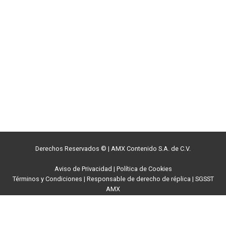
Derechos Reservados ©
|
AMX Contenido S.A. de C.V.
Aviso de Privacidad
|
Política de Cookies
Términos y Condiciones
|
Responsable de derecho de réplica
|
SGSST
AMX