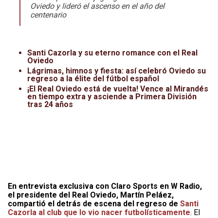
Oviedo y lideró el ascenso en el año del
Leagues Cup
UFC
centenario
Liga de Expansión MX
Lucha Libre
Liga MX
Juegos Panamericanos
Santi Cazorla y su eterno romance con el Real
Oviedo
Lágrimas, himnos y fiesta: así celebró Oviedo su
Selección Mexicana
regreso a la élite del fútbol español
¡El Real Oviedo está de vuelta! Vence al Mirandés
en tiempo extra y asciende a Primera División
tras 24 años
En entrevista exclusiva con Claro Sports en W Radio,
el presidente del Real Oviedo, Martín Peláez,
compartió el detrás de escena del regreso de
San
ti
Cazorla al club que lo vio nacer futbolísticamente
. El