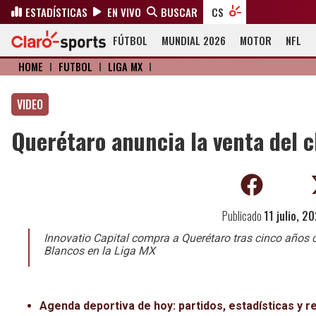
ESTADÍSTICAS
EN VIVO
BUSCAR
CS
FÚTBOL
MUNDIAL 2026
MOTOR
NFL
HOME
I
FÚTBOL
I
LIGA MX
I
VIDEO
Querétaro anuncia la venta del c
Publicado
11 julio, 2
Innovatio Capital compra a Querétaro tras cinco años c
Blancos en la Liga MX
Agenda deportiva de hoy: partidos, estadísticas y r