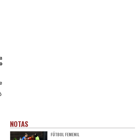
la
po
e
ó
NOTAS
FÚTBOL FEMENIL