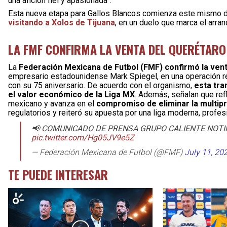
una afición fiel y apasionada”.
Esta nueva etapa para Gallos Blancos comienza este mismo d
visitando a Xolos de Tijuana
, en un duelo que marca el arran
LA FMF CONFIRMA LA VENTA DEL QUERÉTARO
La
Federación Mexicana de Futbol (FMF) confirmó la venta
empresario estadounidense Mark Spiegel, en una operación ré
con su 75 aniversario. De acuerdo con el organismo,
esta tra
el valor económico de la Liga MX
. Además, señalan que refle
mexicano y avanza en el
compromiso de eliminar la multip
regulatorios y reiteró su apuesta por una liga moderna, profes
📢 COMUNICADO DE PRENSA GRUPO CALIENTE NOTIF
pic.twitter.com/Hg05JV9e5Z
— Federación Mexicana de Futbol (@FMF)
July 11, 20
TE PUEDE INTERESAR