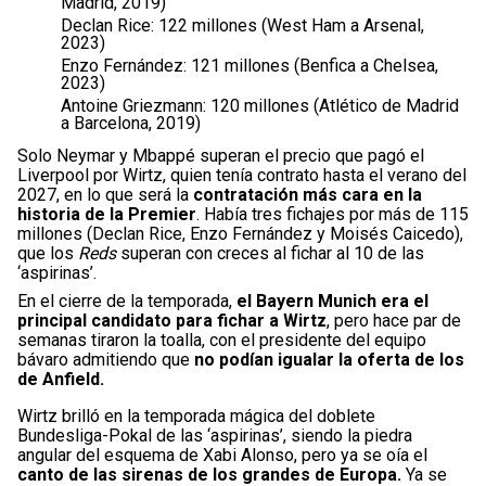
Madrid, 2019)
Declan Rice: 122 millones (West Ham a Arsenal,
2023)
Enzo Fernández: 121 millones (Benfica a Chelsea,
2023)
Antoine Griezmann: 120 millones (Atlético de Madrid
a Barcelona, 2019)
Solo Neymar y Mbappé superan el precio que pagó el
Liverpool por Wirtz, quien tenía contrato hasta el verano del
2027, en lo que será la
contratación más cara en la
historia de la Premier
. Había tres fichajes por más de 115
millones (Declan Rice, Enzo Fernández y Moisés Caicedo),
que los
Reds
superan con creces al fichar al 10 de las
‘aspirinas’.
En el cierre de la temporada,
el Bayern Munich era el
principal candidato para fichar a Wirtz
, pero hace par de
semanas tiraron la toalla, con el presidente del equipo
bávaro admitiendo que
no podían igualar la oferta de los
de Anfield.
Wirtz brilló en la temporada mágica del doblete
Bundesliga-Pokal de las ‘aspirinas’, siendo la piedra
angular del esquema de Xabi Alonso, pero ya se oía el
canto de las sirenas de los grandes de Europa.
Ya se