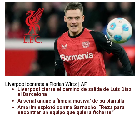
Leagues Cup
UFC
Liga de Expansión MX
Lucha Libre
Liga MX
Juegos Panamericanos
Selección Mexicana
Liverpool contrata a Florian Wirtz | AP
Liverpool cierra el camino de salida de Luis Díaz
al Barcelona
Arsenal anuncia ‘limpia masiva’ de su plantilla
Amorim explotó contra Garnacho: “Reza para
encontrar un equipo que quiera ficharte”