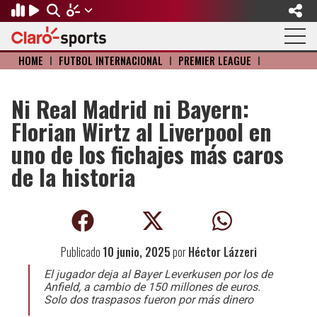
HOME
I
FÚTBOL INTERNACIONAL
I
PREMIER LEAGUE
I
Regresar
Regresar
Regresar
Regresar
Regresar
Regresar
Regresar
FÚTBOL
MOTOR
BÉISBOL
OLÍMPICOS
OTROS DEPORTES
ACTUALIDAD
NACIÓN GAMER
Ni Real Madrid ni Bayern:
Florian Wirtz al Liverpool en
Fútbol Internacional
Formula 1
Mexicano
Olympic Channel
Básquetbol
Música
Videojuegos
uno de los fichajes más caros
Mundial de Clubes
NASCAR
MLB
Paris 2024
Fútbol Americano
Cine y TV
de la historia
Concachampions
Gangwon 2024
Ciclismo
Tendencias
Copa Oro
Juegos Paralímpicos
Tenis
Publicado
10 junio, 2025
por
Héctor Lázzeri
Fútbol de Estufa
Golf
El jugador deja al Bayer Leverkusen por los de
Anfield, a cambio de 150 millones de euros.
Fútbol Femenil
Boxeo
Solo dos traspasos fueron por más dinero